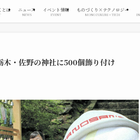
くとは
ニュース
イベント情報
ものづくり×テクノロジー
T
NEWS
EVENT
MONOZUKURI×TECH
I
栃木・佐野の神社に500個飾り付け