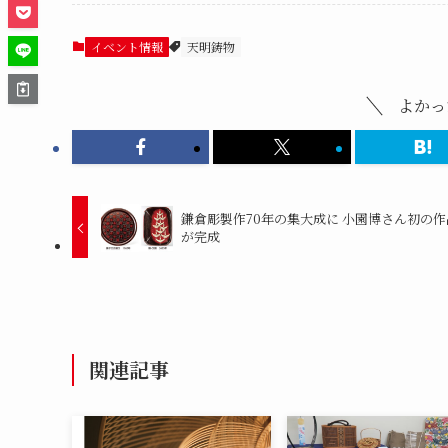
イベント情報
天明鋳物
よかっ
鎌倉彫製作70年の集大成に 小園博さん初の作
が完成
関連記事