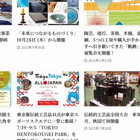
念事業
「未来につながるものづくり」
陶芸、提灯、茶筒、木桶、
静岡
10月28日 (木）から開催
網、5つの工房や職人が手か
手へ引き継いできた「軌跡
2021年9月30日
展覧会を開催！
2021年9月13日
術館主
東京都伝統工芸品41点が東京ス
伝統的工芸品全国大会 来年
大角幸
ポーツスクエアに一堂に集結！
月、秋田で初開催
」
7/19~9/5「TOKYO
2021年7月20日
DENTOKOUGEI PARK」を