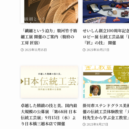
「繊細という迫力」駿河竹千筋
せいしん創立100周年記
細工展 開催のご案内（駿府の
ロビー展 伝統工芸品展「
工房 匠宿）
『匠』の技」 開催
2021年11月15日
2021年10月27日
卓越した精緻の技と美。国内最
掛川市ステンドグラス美
大規模の公募展 「第68回 日本
催の伝統工芸体験教室「
伝統工芸展」9月15日（水）よ
枝先生から学ぶ金工教室
り日本橋三越本店で開催
2021年8月27日