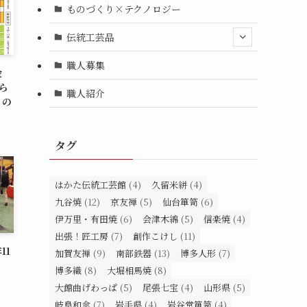
ものづくり×テクノロジー
伝統工芸品
職人募集
金
ら
職人紹介
」の
タグ
はかた伝統工芸館
(4)
久留米絣
(4)
九谷焼
(12)
京友禅
(5)
仙台箪笥
(6)
伊万里・有田焼
(6)
会津木綿
(5)
信楽焼
(4)
出張！匠工房
(7)
創作こけし
(11)
11
加賀友禅
(9)
南部鉄器
(13)
博多人形
(7)
博多織
(8)
大堀相馬焼
(8)
大館曲げわっぱ
(5)
尾張七宝
(4)
山形県
(5)
岐阜和傘
(7)
岩手県
(4)
岩谷堂箪笥
(4)