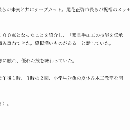
長らが来賓と共にテープカット。尾花正啓市長らが祝福のメッ
１００点となったことを紹介し、「家具手加工の技能を伝承
積み重ねてきた。感慨深いものがある」と話していた。
際に触れ、優れた技を味わっていた。
は午後１時、３時の２回、小学生対象の夏休み木工教室を開
３）。