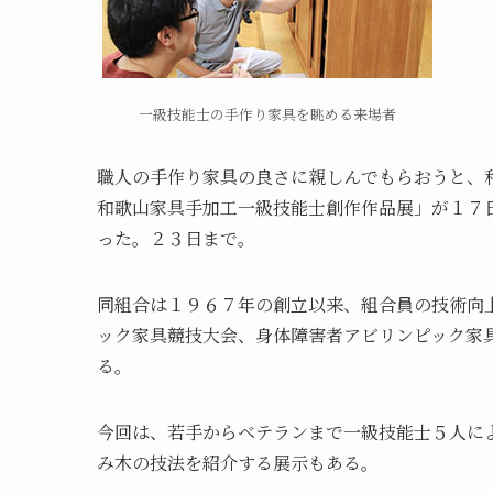
一級技能士の手作り家具を眺める来場者
職人の手作り家具の良さに親しんでもらおうと、
和歌山家具手加工一級技能士創作作品展」が１７
った。２３日まで。
同組合は１９６７年の創立以来、組合員の技術向
ック家具競技大会、身体障害者アビリンピック家
る。
今回は、若手からベテランまで一級技能士５人に
み木の技法を紹介する展示もある。