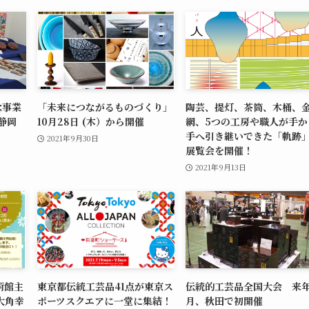
念事業
「未来につながるものづくり」
陶芸、提灯、茶筒、木桶、
静岡
10月28日 (木）から開催
網、5つの工房や職人が手か
手へ引き継いできた「軌跡
2021年9月30日
展覧会を開催！
2021年9月13日
術館主
東京都伝統工芸品41点が東京ス
伝統的工芸品全国大会 来年
大角幸
ポーツスクエアに一堂に集結！
月、秋田で初開催