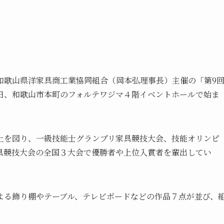
和歌山県洋家具商工業協同組合（岡本弘理事長）主催の「第9
日、和歌山市本町のフォルテワジマ４階イベントホールで始ま
上を図り、一級技能士グランプリ家具競技大会、技能オリンピ
具競技大会の全国３大会で優勝者や上位入賞者を輩出してい
よる飾り棚やテーブル、テレビボードなどの作品７点が並び、