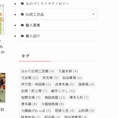
ものづくり×テクノロジー
伝統工芸品
職人募集
職人紹介
金
ら
」の
タグ
はかた伝統工芸館
(4)
久留米絣
(4)
九谷焼
(12)
京友禅
(5)
仙台箪笥
(6)
伊万里・有田焼
(6)
会津木綿
(5)
信楽焼
(4)
出張！匠工房
(7)
創作こけし
(11)
加賀友禅
(9)
南部鉄器
(13)
博多人形
(7)
博多織
(8)
大堀相馬焼
(8)
11
大館曲げわっぱ
(5)
尾張七宝
(4)
山形県
(5)
岐阜和傘
(7)
岩手県
(4)
岩谷堂箪笥
(4)