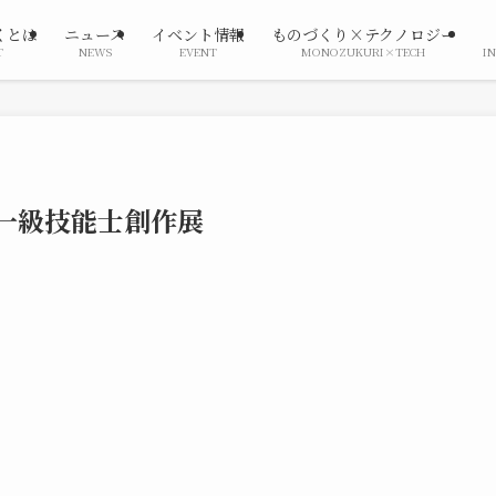
くとは
ニュース
イベント情報
ものづくり×テクノロジー
T
NEWS
EVENT
MONOZUKURI×TECH
I
で一級技能士創作展