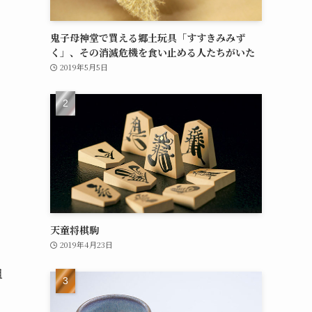
鬼子母神堂で買える郷土玩具「すすきみみず
く」、その消滅危機を食い止める人たちがいた
2019年5月5日
回
天童将棋駒
2019年4月23日
組