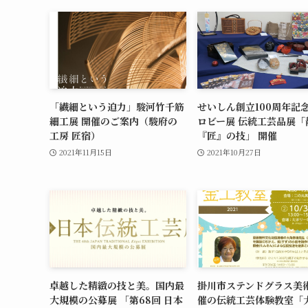
「繊細という迫力」駿河竹千筋
せいしん創立100周年記
細工展 開催のご案内（駿府の
ロビー展 伝統工芸品展「
工房 匠宿）
『匠』の技」 開催
2021年11月15日
2021年10月27日
卓越した精緻の技と美。国内最
掛川市ステンドグラス美
大規模の公募展 「第68回 日本
催の伝統工芸体験教室「