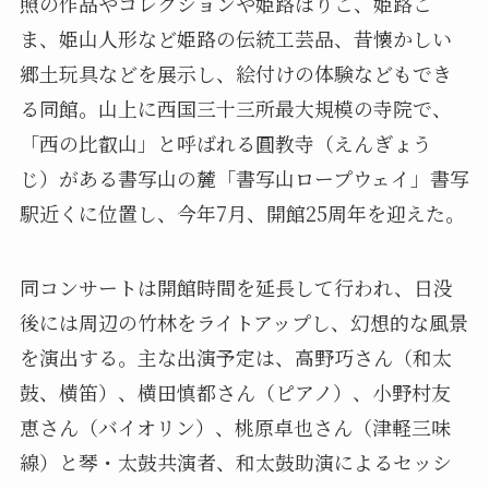
照の作品やコレクションや姫路はりこ、姫路こ
ま、姫山人形など姫路の伝統工芸品、昔懐かしい
郷土玩具などを展示し、絵付けの体験などもでき
る同館。山上に西国三十三所最大規模の寺院で、
「西の比叡山」と呼ばれる圓教寺（えんぎょう
じ）がある書写山の麓「書写山ロープウェイ」書写
駅近くに位置し、今年7月、開館25周年を迎えた。
同コンサートは開館時間を延長して行われ、日没
後には周辺の竹林をライトアップし、幻想的な風景
を演出する。主な出演予定は、高野巧さん（和太
鼓、横笛）、横田慎都さん（ピアノ）、小野村友
恵さん（バイオリン）、桃原卓也さん（津軽三味
線）と琴・太鼓共演者、和太鼓助演によるセッシ