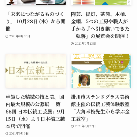
「未来につながるものづく
陶芸、提灯、茶筒、木桶、
り」 10月28日 (木）から開
金網、5つの工房や職人が
催
手から手へ引き継いできた
「軌跡」の展覧会を開催！
2021年9月30日
2021年9月13日
卓越した精緻の技と美。国
掛川市ステンドグラス美術
内最大規模の公募展 「第
館主催の伝統工芸体験教室
68回 日本伝統工芸展」9月
「大角幸枝先生から学ぶ金
15日（水）より日本橋三越
工教室」
本店で開催
2021年8月27日
2021年9月9日