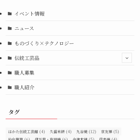
イベント情報
ニュース
ものづくり×テクノロジー
伝統工芸品
職人募集
職人紹介
タグ
(4)
(4)
(12)
(5)
はかた伝統工芸館
久留米絣
九谷焼
京友禅
(6)
(6)
(5)
(4)
仙台箪笥
伊万里・有田焼
会津木綿
信楽焼