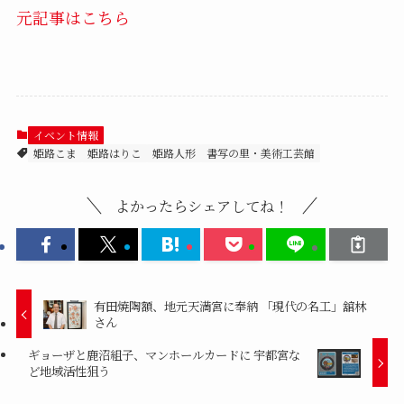
元記事はこちら
イベント情報
姫路こま
姫路はりこ
姫路人形
書写の里・美術工芸館
よかったらシェアしてね！
有田焼陶額、地元天満宮に奉納 「現代の名工」舘林
さん
ギョーザと鹿沼組子、マンホールカードに 宇都宮な
ど地域活性狙う