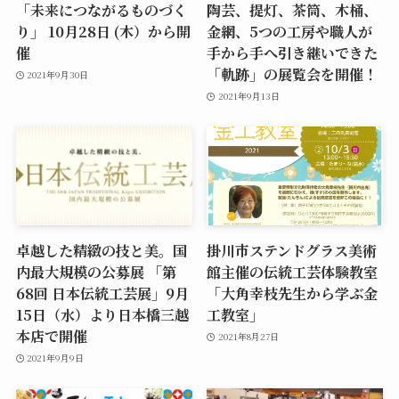
「未来につながるものづく
陶芸、提灯、茶筒、木桶、
り」 10月28日 (木）から開
金網、5つの工房や職人が
催
手から手へ引き継いできた
「軌跡」の展覧会を開催！
2021年9月30日
2021年9月13日
卓越した精緻の技と美。国
掛川市ステンドグラス美術
内最大規模の公募展 「第
館主催の伝統工芸体験教室
68回 日本伝統工芸展」9月
「大角幸枝先生から学ぶ金
15日（水）より日本橋三越
工教室」
本店で開催
2021年8月27日
2021年9月9日