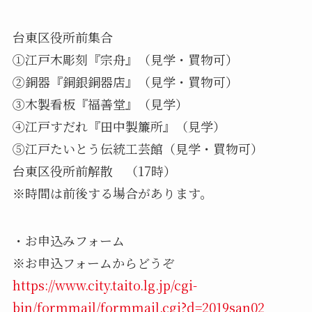
台東区役所前集合
①江戸木彫刻『宗舟』（見学・買物可）
②銅器『銅銀銅器店』（見学・買物可）
③木製看板『福善堂』（見学）
④江戸すだれ『田中製簾所』（見学）
⑤江戸たいとう伝統工芸館（見学・買物可）
台東区役所前解散 （17時）
※時間は前後する場合があります。
・お申込みフォーム
※お申込フォームからどうぞ
https://www.city.taito.lg.jp/cgi-
bin/formmail/formmail.cgi?d=2019san02