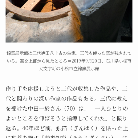
錦窯展示館は三代徳田八十吉の生家。三代も使った窯が残されて
いる。窯を上部から見たところ＝2019年9月20日、石川県小松市
大文字町の小松市立錦窯展示館
作り手を応援しようと三代が収集した作品や、三
代と関わりの深い作家の作品もある。三代に教え
を受けた中田一於さん（70）は、「一人ひとりの
よいところを伸ばそうと指導してくれた」と振り
返る。40年ほど前、銀箔（ぎんぱく）を貼った上
に釉薬を施す「釉裏銀彩（ゆうりぎんさい）」に