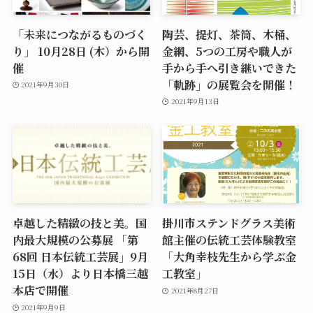
「未来につながるものづく
陶芸、提灯、茶筒、木桶、
り」 10月28日 (木）から開
金網、5つの工房や職人が
催
手から手へ引き継いできた
「軌跡」の展覧会を開催！
2021年9月30日
2021年9月13日
卓越した精緻の技と美。国
掛川市ステンドグラス美術
内最大規模の公募展 「第
館主催の伝統工芸体験教室
68回 日本伝統工芸展」9月
「大角幸枝先生から学ぶ金
15日（水）より日本橋三越
工教室」
本店で開催
2021年8月27日
2021年9月9日