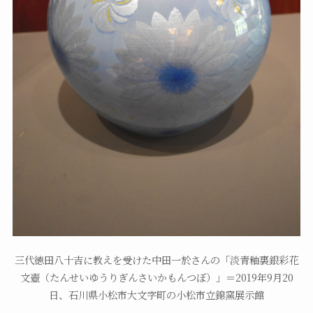
三代徳田八十吉に教えを受けた中田一於さんの「淡青釉裏銀彩花
文壺（たんせいゆうりぎんさいかもんつぼ）」＝2019年9月20
日、石川県小松市大文字町の小松市立錦窯展示館