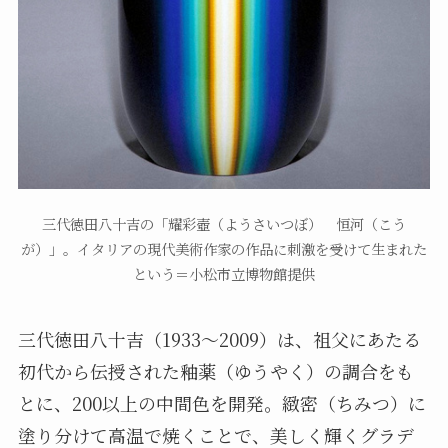
三代徳田八十吉の「耀彩壺（ようさいつぼ） 恒河（こう
が）」。イタリアの現代美術作家の作品に刺激を受けて生まれた
という＝小松市立博物館提供
三代徳田八十吉（1933～2009）は、祖父にあたる
初代から伝授された釉薬（ゆうやく）の調合をも
とに、200以上の中間色を開発。緻密（ちみつ）に
塗り分けて高温で焼くことで、美しく輝くグラデ