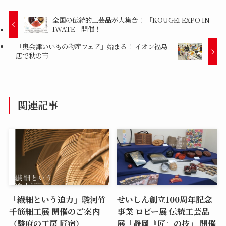
全国の伝統的工芸品が大集合！ 「KOUGEI EXPO IN
IWATE」開催！
「奥会津いいもの物産フェア」始まる！ イオン福島
店で秋の市
関連記事
「繊細という迫力」駿河竹
せいしん創立100周年記念
千筋細工展 開催のご案内
事業 ロビー展 伝統工芸品
（駿府の工房 匠宿）
展「静岡『匠』の技」 開催