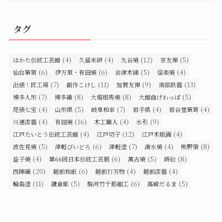
タグ
(4)
(4)
(12)
(5)
はかた伝統工芸館
久留米絣
九谷焼
京友禅
(6)
(6)
(5)
(4)
仙台箪笥
伊万里・有田焼
会津木綿
信楽焼
(7)
(11)
(9)
(13)
出張！匠工房
創作こけし
加賀友禅
南部鉄器
(7)
(8)
(8)
(5)
博多人形
博多織
大堀相馬焼
大館曲げわっぱ
(4)
(5)
(7)
(4)
(4)
尾張七宝
山形県
岐阜和傘
岩手県
岩谷堂箪笥
(4)
(16)
(4)
(9)
川連漆器
有田焼
木工職人
水引
(4)
(12)
(4)
江戸たいとう伝統工芸館
江戸切子
江戸木版画
(5)
(6)
(7)
(4)
(8)
波佐見焼
津軽びいどろ
津軽塗
清水焼
熊野筆
(4)
(6)
(5)
(8)
益子焼
第66回日本伝統工芸展
萬古焼
蒔絵
(20)
(6)
(4)
(4)
西陣織
越前和紙
越前打刃物
越前漆器
(11)
(5)
(6)
(5)
輪島塗
鎌倉彫
駿河竹千筋細工
高崎だるま