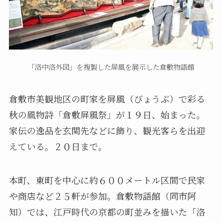
「洛中洛外図」を複製した屏風を展示した倉敷物語館
倉敷市美観地区の町家を屏風（びょうぶ）で彩る
秋の風物詩「倉敷屏風祭」が１９日、始まった。
家伝の逸品を玄関先などに飾り、観光客らを出迎
えている。２０日まで。
本町、東町を中心に約６００メートル区間で民家
や商店など２５軒が参加。倉敷物語館（同市阿
知）では、江戸時代の京都の町並みを描いた「洛