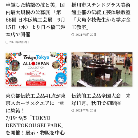
卓越した精緻の技と美。国
掛川市ステンドグラス美術
内最大規模の公募展 「第
館主催の伝統工芸体験教室
68回 日本伝統工芸展」9月
「大角幸枝先生から学ぶ金
15日（水）より日本橋三越
工教室」
本店で開催
2021年8月27日
2021年9月9日
東京都伝統工芸品41点が東
伝統的工芸品全国大会 来
京スポーツスクエアに一堂
年11月、秋田で初開催
に集結！
2021年7月20日
7/19~9/5「TOKYO
DENTOKOUGEI PARK」
を開催！展示・物販を中心