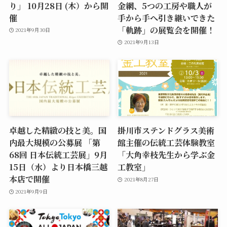
り」 10月28日 (木）から開
金網、5つの工房や職人が
催
手から手へ引き継いできた
「軌跡」の展覧会を開催！
2021年9月30日
2021年9月13日
卓越した精緻の技と美。国
掛川市ステンドグラス美術
内最大規模の公募展 「第
館主催の伝統工芸体験教室
68回 日本伝統工芸展」9月
「大角幸枝先生から学ぶ金
15日（水）より日本橋三越
工教室」
本店で開催
2021年8月27日
2021年9月9日