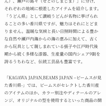
ん）、瀬戸の島々（せとのしまじま）」に分け、
それぞれの地域に根差したアイテムを紹介します。
「うどん県」として讃岐うどんが名物に挙げられ
ることの多い香川県ですが、魅力はそれにとどま
りません。温暖な気候と長い日照時間による豊か
な自然や瀬戸内海からの海の恵みに加えて、古く
から玩具として親しまれている張子や江戸時代後
期から続く多様な漆器、生産量の国内シェア9割を
誇るうちわなど、伝統工芸品も豊富です。
「KAGAWA JAPAN,BEAMS JAPAN –ビームスが見
た香川県-」では、ビームスがセレクトした香川産
のアイテムのほか、カラー別注やディテールのアレ
ンジ、オリジナルの型を使用するといった商品の開