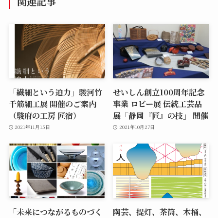
関連記事
「繊細という迫力」駿河竹
せいしん創立100周年記念
千筋細工展 開催のご案内
事業 ロビー展 伝統工芸品
（駿府の工房 匠宿）
展「静岡『匠』の技」 開催
2021年11月15日
2021年10月27日
「未来につながるものづく
陶芸、提灯、茶筒、木桶、