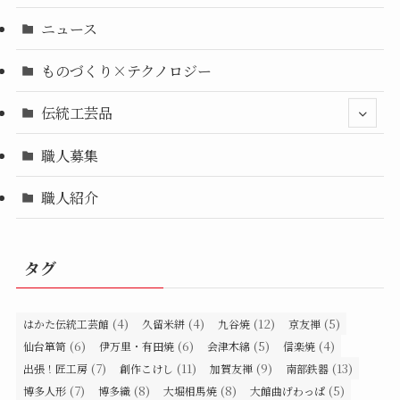
ニュース
ものづくり×テクノロジー
伝統工芸品
職人募集
職人紹介
タグ
(4)
(4)
(12)
(5)
はかた伝統工芸館
久留米絣
九谷焼
京友禅
(6)
(6)
(5)
(4)
仙台箪笥
伊万里・有田焼
会津木綿
信楽焼
(7)
(11)
(9)
(13)
出張！匠工房
創作こけし
加賀友禅
南部鉄器
(7)
(8)
(8)
(5)
博多人形
博多織
大堀相馬焼
大館曲げわっぱ