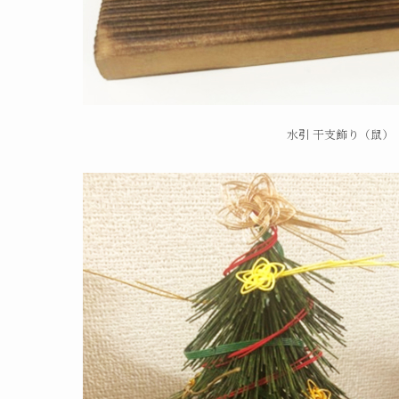
水引 干支飾り（鼠）