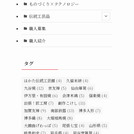
ものづくり×テクノロジー
伝統工芸品
職人募集
職人紹介
タグ
はかた伝統工芸館
(4)
久留米絣
(4)
九谷焼
(12)
京友禅
(5)
仙台箪笥
(6)
伊万里・有田焼
(6)
会津木綿
(5)
信楽焼
(4)
出張！匠工房
(7)
創作こけし
(11)
加賀友禅
(9)
南部鉄器
(13)
博多人形
(7)
博多織
(8)
大堀相馬焼
(8)
大館曲げわっぱ
(5)
尾張七宝
(4)
山形県
(5)
岐阜和傘
(7)
岩手県
(4)
岩谷堂箪笥
(4)