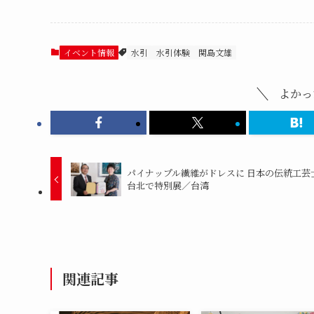
イベント情報
水引
水引体験
関島文雄
よかっ
パイナップル繊維がドレスに 日本の伝統工芸
台北で特別展／台湾
関連記事