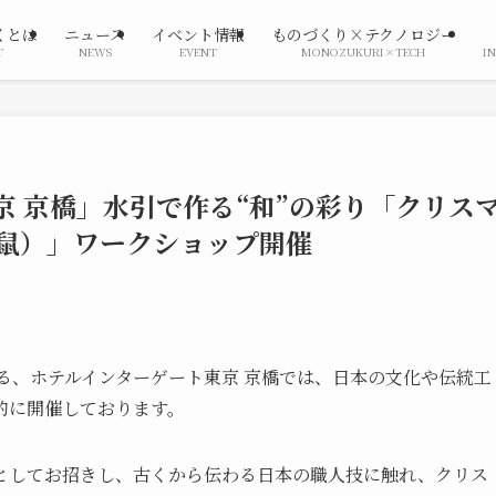
くとは
ニュース
イベント情報
ものづくり×テクノロジー
T
NEWS
EVENT
MONOZUKURI×TECH
I
京 京橋」水引で作る“和”の彩り「クリス
鼠）」ワークショップ開催
る、ホテルインターゲート東京 京橋では、日本の文化や伝統工
的に開催しております。
としてお招きし、古くから伝わる日本の職人技に触れ、クリス