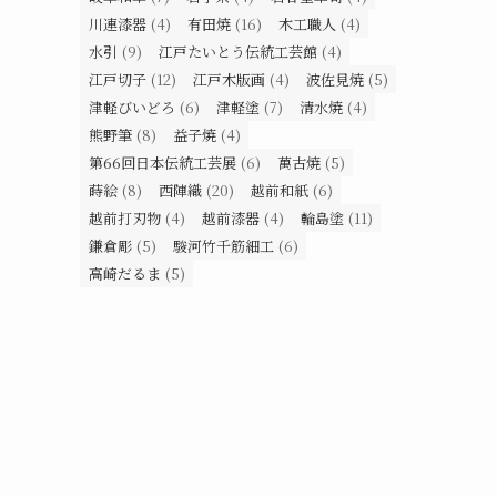
川連漆器
(4)
有田焼
(16)
木工職人
(4)
水引
(9)
江戸たいとう伝統工芸館
(4)
江戸切子
(12)
江戸木版画
(4)
波佐見焼
(5)
津軽びいどろ
(6)
津軽塗
(7)
清水焼
(4)
熊野筆
(8)
益子焼
(4)
第66回日本伝統工芸展
(6)
萬古焼
(5)
蒔絵
(8)
西陣織
(20)
越前和紙
(6)
越前打刃物
(4)
越前漆器
(4)
輪島塗
(11)
鎌倉彫
(5)
駿河竹千筋細工
(6)
高崎だるま
(5)