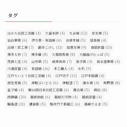
タグ
(4)
(4)
(12)
(5)
はかた伝統工芸館
久留米絣
九谷焼
京友禅
(6)
(6)
(5)
(4)
仙台箪笥
伊万里・有田焼
会津木綿
信楽焼
(7)
(11)
(9)
(13)
出張！匠工房
創作こけし
加賀友禅
南部鉄器
(7)
(8)
(8)
(5)
博多人形
博多織
大堀相馬焼
大館曲げわっぱ
(4)
(5)
(7)
(4)
(4)
尾張七宝
山形県
岐阜和傘
岩手県
岩谷堂箪笥
(4)
(16)
(4)
(9)
川連漆器
有田焼
木工職人
水引
(4)
(12)
(4)
江戸たいとう伝統工芸館
江戸切子
江戸木版画
(5)
(6)
(7)
(4)
(8)
波佐見焼
津軽びいどろ
津軽塗
清水焼
熊野筆
(4)
(6)
(5)
(8)
益子焼
第66回日本伝統工芸展
萬古焼
蒔絵
(20)
(6)
(4)
(4)
西陣織
越前和紙
越前打刃物
越前漆器
(11)
(5)
(6)
(5)
輪島塗
鎌倉彫
駿河竹千筋細工
高崎だるま