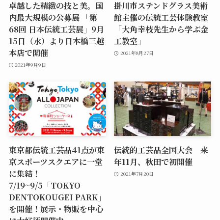
卓越した精緻の技と美。国
掛川市ステンドグラス美術
内最大規模の公募展 「第
館主催の伝統工芸体験教室
68回 日本伝統工芸展」9月
「大角幸枝先生から学ぶ金
15日（水）より日本橋三越
工教室」
本店で開催
2021年8月27日
2021年9月9日
東京都伝統工芸品41点が東
伝統的工芸品全国大会 来
京スポーツスクエアに一堂
年11月、秋田で初開催
に集結！
2021年7月20日
7/19~9/5「TOKYO
DENTOKOUGEI PARK」
を開催！展示・物販を中心