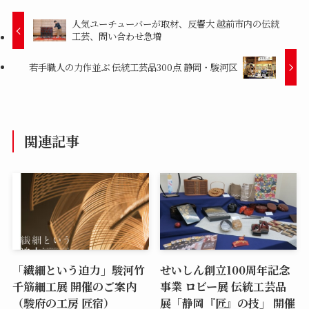
人気ユーチューバーが取材、反響大 越前市内の伝統
工芸、問い合わせ急増
若手職人の力作並ぶ 伝統工芸品300点 静岡・駿河区
関連記事
「繊細という迫力」駿河竹
せいしん創立100周年記念
千筋細工展 開催のご案内
事業 ロビー展 伝統工芸品
（駿府の工房 匠宿）
展「静岡『匠』の技」 開催