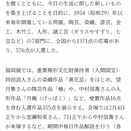
を磨くとともに、今日の生活に即した新しいもの
を築き上げることを目的に、1954（昭和29）年以
来毎年開催している同展。陶芸、染織、漆芸、金
工、木竹工、人形、諸工芸（ガラスやすずり、七
宝など）の7部門に、全国から1371点の応募があ
り、576点が入選した。
福岡展では、重要無形文化財保持者（人間国宝）
鈴田滋人さんの染織作品「黄花蕊」をはじめ、望
月集さんの陶芸作品「椿」や、中村信喬さんの人
形作品「月魄（げっぱく）」など、受賞作品16点
を含む入選作品355点を展示する。会場では2月4日
正午から室瀬和美さん、7日正午から中村信喬さん
が来場するなど、期間中毎日作品解説を行う（各