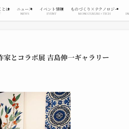
くとは
ニュース
イベント情報
ものづくり×テクノロジー
T
NEWS
EVENT
MONOZUKURI×TECH
I
作家とコラボ展 吉島伸一ギャラリー