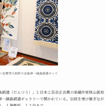
＝佐賀市大和町の吉島伸一鍋島緞通ギャラ
緞通（だんつう）」と日本工芸会正会員の染織作家秋山眞和
伸一鍋島緞通ギャラリーで開かれている。伝統を受け継ぎなが
る。入場無料。１２日まで。