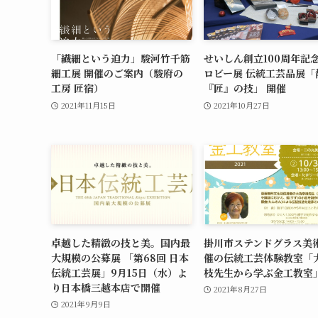
「繊細という迫力」駿河竹千筋
せいしん創立100周年記
細工展 開催のご案内（駿府の
ロビー展 伝統工芸品展「
工房 匠宿）
『匠』の技」 開催
2021年11月15日
2021年10月27日
卓越した精緻の技と美。国内最
掛川市ステンドグラス美
大規模の公募展 「第68回 日本
催の伝統工芸体験教室「
伝統工芸展」9月15日（水）よ
枝先生から学ぶ金工教室
り日本橋三越本店で開催
2021年8月27日
2021年9月9日