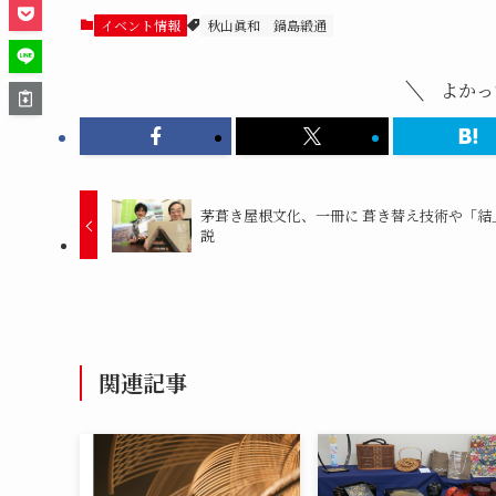
イベント情報
秋山眞和
鍋島緞通
よかっ
茅葺き屋根文化、一冊に 葺き替え技術や「結
説
関連記事