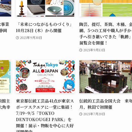
念事業
「未来につながるものづくり」
陶芸、提灯、茶筒、木桶、
静岡
10月28日 (木）から開催
網、5つの工房や職人が手か
手へ引き継いできた「軌跡
2021年9月30日
展覧会を開催！
2021年9月13日
術館主
東京都伝統工芸品41点が東京ス
伝統的工芸品全国大会 来年
大角幸
ポーツスクエアに一堂に集結！
月、秋田で初開催
」
7/19~9/5「TOKYO
2021年7月20日
DENTOKOUGEI PARK」を
開催！展示・物販を中心に大好
評開催中