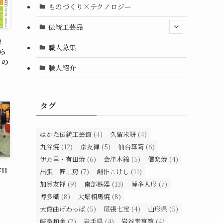
ものづくり×テクノロジー
伝統工芸品
金
職人募集
ら
」の
職人紹介
タグ
はかた伝統工芸館
(4)
久留米絣
(4)
九谷焼
(12)
京友禅
(5)
仙台箪笥
(6)
伊万里・有田焼
(6)
会津木綿
(5)
信楽焼
(4)
11
出張！匠工房
(7)
創作こけし
(11)
加賀友禅
(9)
南部鉄器
(13)
博多人形
(7)
博多織
(8)
大堀相馬焼
(8)
大館曲げわっぱ
(5)
尾張七宝
(4)
山形県
(5)
岐阜和傘
(7)
岩手県
(4)
岩谷堂箪笥
(4)