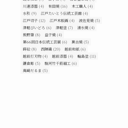
川連漆器
(4)
有田焼
(16)
木工職人
(4)
水引
(9)
江戸たいとう伝統工芸館
(4)
江戸切子
(12)
江戸木版画
(4)
波佐見焼
(5)
津軽びいどろ
(6)
津軽塗
(7)
清水焼
(4)
熊野筆
(8)
益子焼
(4)
第66回日本伝統工芸展
(6)
萬古焼
(5)
蒔絵
(8)
西陣織
(20)
越前和紙
(6)
越前打刃物
(4)
越前漆器
(4)
輪島塗
(11)
鎌倉彫
(5)
駿河竹千筋細工
(6)
高崎だるま
(5)