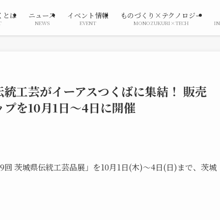
くとは
ニュース
イベント情報
ものづくり×テクノロジー
T
NEWS
EVENT
MONOZUKURI×TECH
I
伝統工芸がイーアスつくばに集結！ 販売
プを10月1日～4日に開催
 茨城県伝統工芸品展」を10月1日(木)～4日(日)まで、茨城