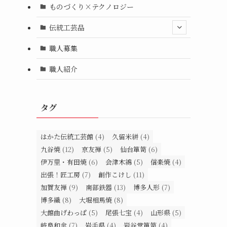
ものづくり×テクノロジー
伝統工芸品
職人募集
職人紹介
タグ
はかた伝統工芸館
(4)
久留米絣
(4)
九谷焼
(12)
京友禅
(5)
仙台箪笥
(6)
伊万里・有田焼
(6)
会津木綿
(5)
信楽焼
(4)
出張！匠工房
(7)
創作こけし
(11)
加賀友禅
(9)
南部鉄器
(13)
博多人形
(7)
博多織
(8)
大堀相馬焼
(8)
大館曲げわっぱ
(5)
尾張七宝
(4)
山形県
(5)
岐阜和傘
(7)
岩手県
(4)
岩谷堂箪笥
(4)