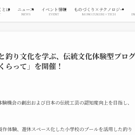
くとは
ニュース
イベント情報
ものづくり×テクノロジー
T
NEWS
EVENT
MONOZUKURI×TECH
I
と釣り文化を学ぶ、伝統文化体験型プロ
くらって」を開催！
体験機会の創出および日本の伝統工芸の認知度向上を目指し、
製作体験、遊休スペース化した小学校のプールを活用した釣り