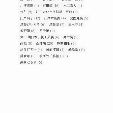
川連漆器
(4)
有田焼
(16)
木工職人
(4)
水引
(9)
江戸たいとう伝統工芸館
(4)
江戸切子
(12)
江戸木版画
(4)
波佐見焼
(5)
津軽びいどろ
(6)
津軽塗
(7)
清水焼
(4)
熊野筆
(8)
益子焼
(4)
第66回日本伝統工芸展
(6)
萬古焼
(5)
蒔絵
(8)
西陣織
(20)
越前和紙
(6)
越前打刃物
(4)
越前漆器
(4)
輪島塗
(11)
鎌倉彫
(5)
駿河竹千筋細工
(6)
高崎だるま
(5)