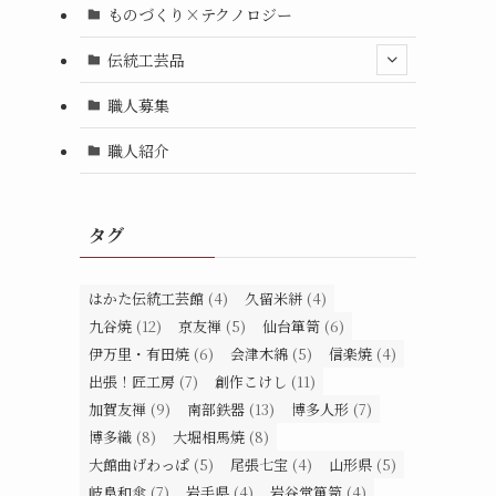
ものづくり×テクノロジー
伝統工芸品
職人募集
職人紹介
タグ
はかた伝統工芸館
(4)
久留米絣
(4)
九谷焼
(12)
京友禅
(5)
仙台箪笥
(6)
伊万里・有田焼
(6)
会津木綿
(5)
信楽焼
(4)
出張！匠工房
(7)
創作こけし
(11)
加賀友禅
(9)
南部鉄器
(13)
博多人形
(7)
博多織
(8)
大堀相馬焼
(8)
大館曲げわっぱ
(5)
尾張七宝
(4)
山形県
(5)
岐阜和傘
(7)
岩手県
(4)
岩谷堂箪笥
(4)