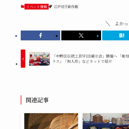
イベント情報
江戸切子新作展
よかっ
「中野区伝統工芸WEB展示会」開催へ 「彫
ラス」「和人形」などネットで紹介
関連記事