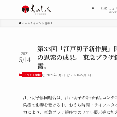
ものしょ
ABOU
ホーム
イベント情報
​第33回「江戸切子新作展
2021
の思索の成果。 東急プラザ
5/14
露。
イベント情報
2021年3月9日
2021年5月14日
​江戸切子協同組合は、江戸切子の新作作品コンテ
染症の影響を受ける中、おうち時間・ライフスタ
力により、東急プラザ銀座でのリアル展示等に加