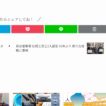
たらシェアしてね！
刻ガ
岩谷堂箪笥 伝統工芸士2人認定 10年ぶり 新たな挑
戦に意欲