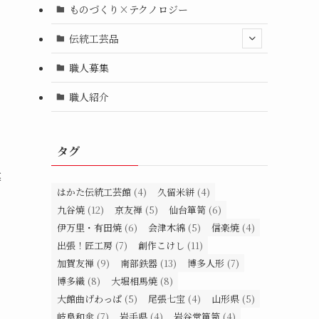
ものづくり×テクノロジー
伝統工芸品
職人募集
職人紹介
タグ
募
はかた伝統工芸館
(4)
久留米絣
(4)
九谷焼
(12)
京友禅
(5)
仙台箪笥
(6)
伊万里・有田焼
(6)
会津木綿
(5)
信楽焼
(4)
出張！匠工房
(7)
創作こけし
(11)
加賀友禅
(9)
南部鉄器
(13)
博多人形
(7)
博多織
(8)
大堀相馬焼
(8)
大館曲げわっぱ
(5)
尾張七宝
(4)
山形県
(5)
岐阜和傘
(7)
岩手県
(4)
岩谷堂箪笥
(4)