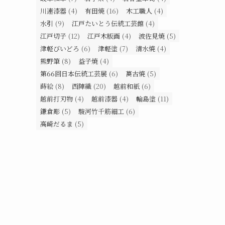
川連漆器
(4)
有田焼
(16)
木工職人
(4)
水引
(9)
江戸たいとう伝統工芸館
(4)
江戸切子
(12)
江戸木版画
(4)
波佐見焼
(5)
津軽びいどろ
(6)
津軽塗
(7)
清水焼
(4)
熊野筆
(8)
益子焼
(4)
第66回日本伝統工芸展
(6)
萬古焼
(5)
蒔絵
(8)
西陣織
(20)
越前和紙
(6)
越前打刃物
(4)
越前漆器
(4)
輪島塗
(11)
鎌倉彫
(5)
駿河竹千筋細工
(6)
高崎だるま
(5)