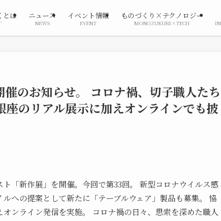
くとは
ニュース
イベント情報
ものづくり×テクノロジー
T
NEWS
EVENT
MONOZUKURI×TECH
I
」開催のお知らせ。 コロナ禍、切子職人たち
銀座のリアル展示に加えオンラインでも披
スト「新作展」を開催。今回で第33回。 新型コロナウイルス感
イルへの提案として新たに「テーブルウェア」製品も募集。 協
えオンライン発信を実施。 コロナ禍の日々、思索を深めた職人