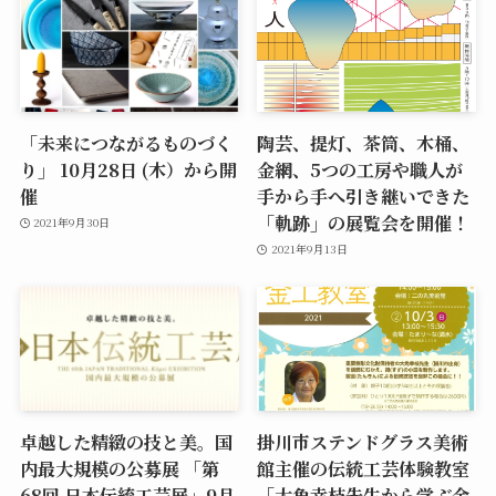
「未来につながるものづく
陶芸、提灯、茶筒、木桶、
り」 10月28日 (木）から開
金網、5つの工房や職人が
催
手から手へ引き継いできた
「軌跡」の展覧会を開催！
2021年9月30日
2021年9月13日
卓越した精緻の技と美。国
掛川市ステンドグラス美術
内最大規模の公募展 「第
館主催の伝統工芸体験教室
68回 日本伝統工芸展」9月
「大角幸枝先生から学ぶ金