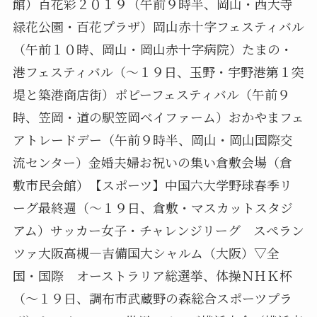
館）百花彩２０１９（午前９時半、岡山・西大寺
緑花公園・百花プラザ）岡山赤十字フェスティバル
（午前１０時、岡山・岡山赤十字病院）たまの・
港フェスティバル（～１９日、玉野・宇野港第１突
堤と築港商店街）ポピーフェスティバル（午前９
時、笠岡・道の駅笠岡ベイファーム）おかやまフェ
アトレードデー（午前９時半、岡山・岡山国際交
流センター）金婚夫婦お祝いの集い倉敷会場（倉
敷市民会館）【スポーツ】中国六大学野球春季リ
ーグ最終週（～１９日、倉敷・マスカットスタジ
アム）サッカー女子・チャレンジリーグ スペラン
ツァ大阪高槻―吉備国大シャルム（大阪）▽全
国・国際 オーストラリア総選挙、体操ＮＨＫ杯
（～１９日、調布市武蔵野の森総合スポーツプラ