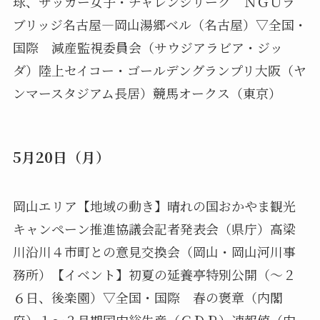
球、サッカー女子・チャレンジリーグ ＮＧＵラ
ブリッジ名古屋―岡山湯郷ベル（名古屋）▽全国・
国際 減産監視委員会（サウジアラビア・ジッ
ダ）陸上セイコー・ゴールデングランプリ大阪（ヤ
ンマースタジアム長居）競馬オークス（東京）
5月20日（月）
岡山エリア【地域の動き】晴れの国おかやま観光
キャンペーン推進協議会記者発表会（県庁）高梁
川沿川４市町との意見交換会（岡山・岡山河川事
務所）【イベント】初夏の延養亭特別公開（～２
６日、後楽園）▽全国・国際 春の褒章（内閣
府）１～３月期国内総生産（ＧＤＰ）速報値（内