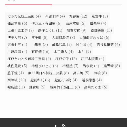
(4)
(4)
(12)
(5)
はかた伝統工芸館
久留米絣
九谷焼
京友禅
(6)
(6)
(5)
(4)
仙台箪笥
伊万里・有田焼
会津木綿
信楽焼
(7)
(11)
(9)
(13)
出張！匠工房
創作こけし
加賀友禅
南部鉄器
(7)
(8)
(8)
(5)
博多人形
博多織
大堀相馬焼
大館曲げわっぱ
(4)
(5)
(7)
(4)
(4)
尾張七宝
山形県
岐阜和傘
岩手県
岩谷堂箪笥
(4)
(16)
(4)
(9)
川連漆器
有田焼
木工職人
水引
(4)
(12)
(4)
江戸たいとう伝統工芸館
江戸切子
江戸木版画
(5)
(6)
(7)
(4)
(8)
波佐見焼
津軽びいどろ
津軽塗
清水焼
熊野筆
(4)
(6)
(5)
(8)
益子焼
第66回日本伝統工芸展
萬古焼
蒔絵
(20)
(6)
(4)
(4)
西陣織
越前和紙
越前打刃物
越前漆器
(11)
(5)
(6)
(5)
輪島塗
鎌倉彫
駿河竹千筋細工
高崎だるま