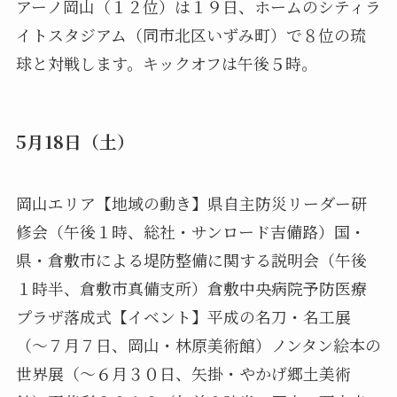
アーノ岡山（１２位）は１９日、ホームのシティラ
イトスタジアム（同市北区いずみ町）で８位の琉
球と対戦します。キックオフは午後５時。
5月18日（土）
岡山エリア【地域の動き】県自主防災リーダー研
修会（午後１時、総社・サンロード吉備路）国・
県・倉敷市による堤防整備に関する説明会（午後
１時半、倉敷市真備支所）倉敷中央病院予防医療
プラザ落成式【イベント】平成の名刀・名工展
（～７月７日、岡山・林原美術館）ノンタン絵本の
世界展（～６月３０日、矢掛・やかげ郷土美術