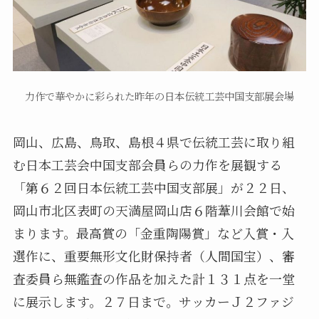
力作で華やかに彩られた昨年の日本伝統工芸中国支部展会場
岡山、広島、鳥取、島根４県で伝統工芸に取り組
む日本工芸会中国支部会員らの力作を展観する
「第６２回日本伝統工芸中国支部展」が２２日、
岡山市北区表町の天満屋岡山店６階葦川会館で始
まります。最高賞の「金重陶陽賞」など入賞・入
選作に、重要無形文化財保持者（人間国宝）、審
査委員ら無鑑査の作品を加えた計１３１点を一堂
に展示します。２７日まで。サッカーＪ２ファジ