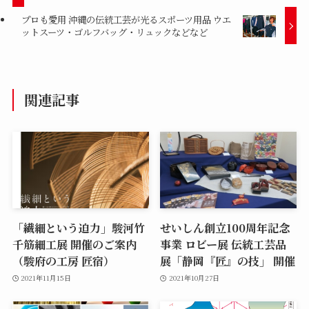
プロも愛用 沖縄の伝統工芸が光るスポーツ用品 ウエ
ットスーツ・ゴルフバッグ・リュックなどなど
関連記事
「繊細という迫力」駿河竹
せいしん創立100周年記念
千筋細工展 開催のご案内
事業 ロビー展 伝統工芸品
（駿府の工房 匠宿）
展「静岡『匠』の技」 開催
2021年11月15日
2021年10月27日