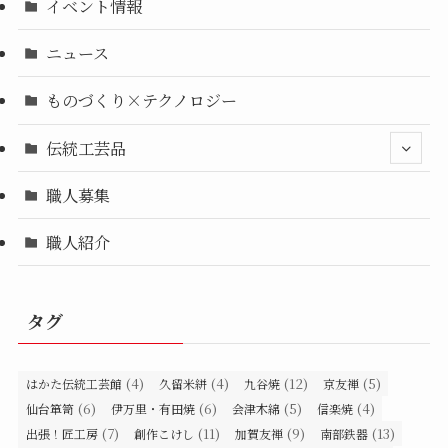
イベント情報
ニュース
ものづくり×テクノロジー
伝統工芸品
職人募集
職人紹介
タグ
(4)
(4)
(12)
(5)
はかた伝統工芸館
久留米絣
九谷焼
京友禅
(6)
(6)
(5)
(4)
仙台箪笥
伊万里・有田焼
会津木綿
信楽焼
(7)
(11)
(9)
(13)
出張！匠工房
創作こけし
加賀友禅
南部鉄器