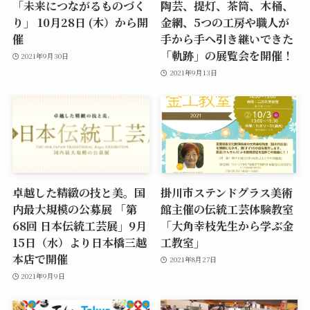
「未来につながるものづく
陶芸、提灯、茶筒、木桶、
り」 10月28日 (木）から開
金網、5つの工房や職人が
催
手から手へ引き継いできた
「軌跡」の展覧会を開催！
2021年9月30日
2021年9月13日
卓越した精緻の技と美。国
掛川市ステンドグラス美術
内最大規模の公募展 「第
館主催の伝統工芸体験教室
68回 日本伝統工芸展」9月
「大角幸枝先生から学ぶ金
15日（水）より日本橋三越
工教室」
本店で開催
2021年8月27日
2021年9月9日