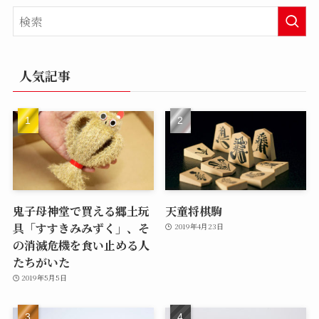
人気記事
鬼子母神堂で買える郷土玩
天童将棋駒
具「すすきみみずく」、そ
2019年4月23日
の消滅危機を食い止める人
たちがいた
2019年5月5日