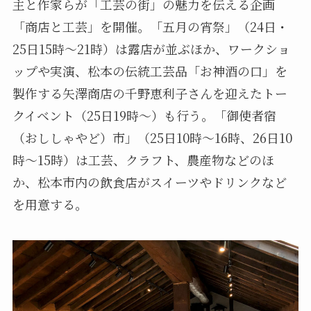
主と作家らが「工芸の街」の魅力を伝える企画
「商店と工芸」を開催。「五月の宵祭」（24日・
25日15時～21時）は露店が並ぶほか、ワークショ
ップや実演、松本の伝統工芸品「お神酒の口」を
製作する矢澤商店の千野恵利子さんを迎えたトー
クイベント（25日19時～）も行う。「御使者宿
（おししゃやど）市」（25日10時～16時、26日10
時～15時）は工芸、クラフト、農産物などのほ
か、松本市内の飲食店がスイーツやドリンクなど
を用意する。