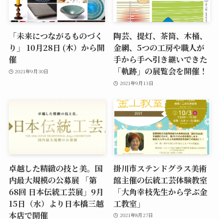
「未来につながるものづく
陶芸、提灯、茶筒、木桶、
り」 10月28日 (木）から開
金網、5つの工房や職人が
催
手から手へ引き継いできた
「軌跡」の展覧会を開催！
2021年9月30日
2021年9月13日
卓越した精緻の技と美。国
掛川市ステンドグラス美術
内最大規模の公募展 「第
館主催の伝統工芸体験教室
68回 日本伝統工芸展」9月
「大角幸枝先生から学ぶ金
15日（水）より日本橋三越
工教室」
本店で開催
2021年8月27日