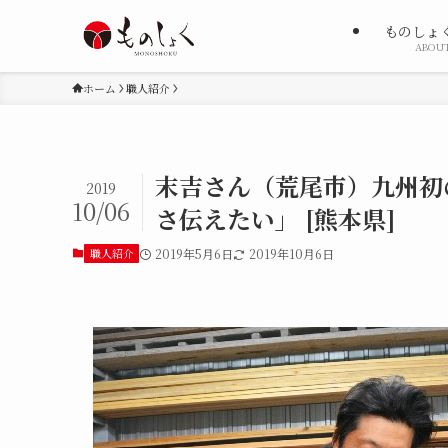
ものしょ
ABOU
ホーム
職人紹介
末吉さん（荒尾市）九州初
2019
10/06
さ伝えたい」 [熊本県]
職人紹介
2019年5月6日
2019年10月6日