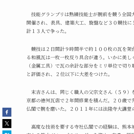
技能グランプリは熟練技能士が腕前を競う全国大
開催され、表具、建築大工、旋盤など３０競技に
計１３人で争った。
競技は２日間計９時間半で約１００枚の瓦を架台
る和風瓦は一枚一枚反り具合が違う。いかに美し
（金属工具）で瓦の余計な部分をミリ単位で切り
と評価され、２位以下に大差をつけた。
末吉さんは、同じく職人の父宗文さん（５９）を
京都の徳舛瓦店で２年間修業を積んだ。２０歳で
仏閣で腕を磨いた。２０１１年には法隆寺大講堂
高度な技術を要する寺社仏閣での経験は、熊本城