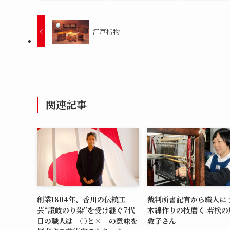
江戸指物
関連記事
創業1804年、香川の伝統工
裁判所書記官から職人に 
芸“讃岐のり染”を受け継ぐ7代
木綿作りの技磨く 若松の
目の職人は「〇と×」の意味を
敦子さん