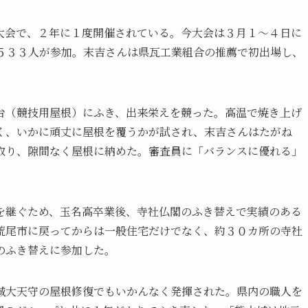
会で、２年に１度開催されている。今大会は３月１～４日に
５３３人が参加。末吉さんは県瓦工業組合の推薦で初出場し、
（競技用屋根）にふき、出来栄えを競った。高温で焼き上げ
く、いかに頑丈に屋根を覆うかが試され、末吉さんはたがね
取り、隙間なく屋根に納めた。審査員に「バランスに優れる」
継ぐため、玉名高卒業後、寺社仏閣のふき替えで実績のある
荒尾市に戻ってからは一般住宅だけでなく、約３０カ所の寺社
のふき替えに参加した。
大天守の屋根修復でもいかんなく発揮された。県内の職人を