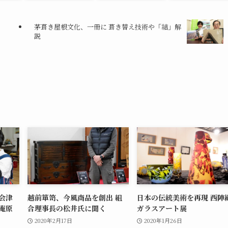
茅葺き屋根文化、一冊に 葺き替え技術や「結」解
説
会津
越前箪笥、今風商品を創出 組
日本の伝統美術を再現 西陣
庵原
合理事長の松井氏に聞く
ガラスアート展
2020年2月17日
2020年1月26日