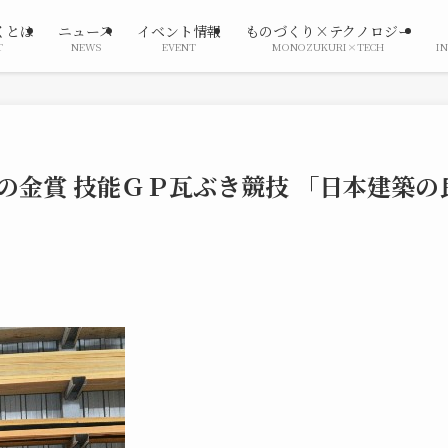
くとは
ニュース
イベント情報
ものづくり×テクノロジー
T
NEWS
EVENT
MONOZUKURI×TECH
I
の金賞 技能ＧＰ瓦ぶき競技 「日本建築の