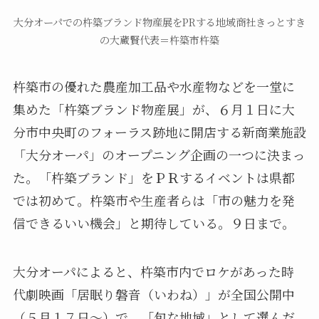
大分オーパでの杵築ブランド物産展をPRする地域商社きっとすき
の大蔵賢代表＝杵築市杵築
杵築市の優れた農産加工品や水産物などを一堂に
集めた「杵築ブランド物産展」が、６月１日に大
分市中央町のフォーラス跡地に開店する新商業施設
「大分オーパ」のオープニング企画の一つに決まっ
た。「杵築ブランド」をＰＲするイベントは県都
では初めて。杵築市や生産者らは「市の魅力を発
信できるいい機会」と期待している。９日まで。
大分オーパによると、杵築市内でロケがあった時
代劇映画「居眠り磐音（いわね）」が全国公開中
（５月１７日～）で、「旬な地域」として選んだ