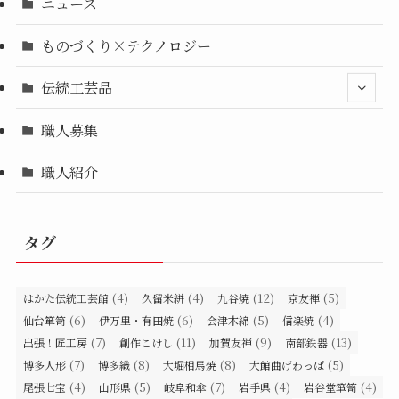
ニュース
ものづくり×テクノロジー
伝統工芸品
職人募集
職人紹介
タグ
(4)
(4)
(12)
(5)
はかた伝統工芸館
久留米絣
九谷焼
京友禅
(6)
(6)
(5)
(4)
仙台箪笥
伊万里・有田焼
会津木綿
信楽焼
(7)
(11)
(9)
(13)
出張！匠工房
創作こけし
加賀友禅
南部鉄器
(7)
(8)
(8)
(5)
博多人形
博多織
大堀相馬焼
大館曲げわっぱ
(4)
(5)
(7)
(4)
(4)
尾張七宝
山形県
岐阜和傘
岩手県
岩谷堂箪笥