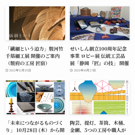
「繊細という迫力」駿河竹
せいしん創立100周年記念
千筋細工展 開催のご案内
事業 ロビー展 伝統工芸品
（駿府の工房 匠宿）
展「静岡『匠』の技」 開催
2021年11月15日
2021年10月27日
「未来につながるものづく
陶芸、提灯、茶筒、木桶、
り」 10月28日 (木）から開
金網、5つの工房や職人が