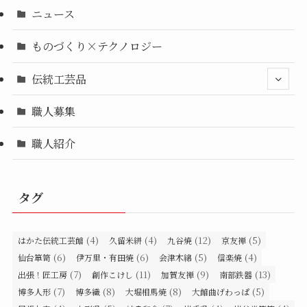
ニュース
ものづくり×テクノロジー
伝統工芸品
職人募集
職人紹介
タグ
(4)
(4)
(12)
(5)
はかた伝統工芸館
久留米絣
九谷焼
京友禅
(6)
(6)
(5)
(4)
仙台箪笥
伊万里・有田焼
会津木綿
信楽焼
(7)
(11)
(9)
(13)
出張！匠工房
創作こけし
加賀友禅
南部鉄器
(7)
(8)
(8)
(5)
博多人形
博多織
大堀相馬焼
大館曲げわっぱ