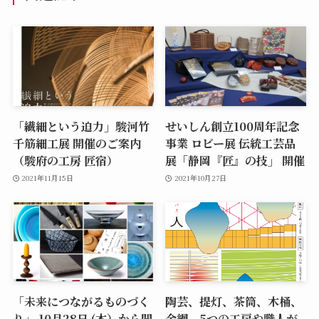
「繊細という迫力」駿河竹
せいしん創立100周年記念
千筋細工展 開催のご案内
事業 ロビー展 伝統工芸品
（駿府の工房 匠宿）
展「静岡『匠』の技」 開催
2021年11月15日
2021年10月27日
「未来につながるものづく
陶芸、提灯、茶筒、木桶、
り」 10月28日 (木）から開
金網、5つの工房や職人が