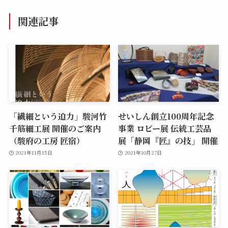
関連記事
「繊細という迫力」駿河竹
せいしん創立100周年記念
千筋細工展 開催のご案内
事業 ロビー展 伝統工芸品
（駿府の工房 匠宿）
展「静岡『匠』の技」 開催
2021年11月15日
2021年10月27日