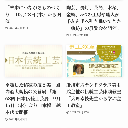
「未来につながるものづく
陶芸、提灯、茶筒、木桶、
り」 10月28日 (木）から開
金網、5つの工房や職人が
催
手から手へ引き継いできた
「軌跡」の展覧会を開催！
2021年9月30日
2021年9月13日
卓越した精緻の技と美。国
掛川市ステンドグラス美術
内最大規模の公募展 「第
館主催の伝統工芸体験教室
68回 日本伝統工芸展」9月
「大角幸枝先生から学ぶ金
15日（水）より日本橋三越
工教室」
本店で開催
2021年8月27日
2021年9月9日