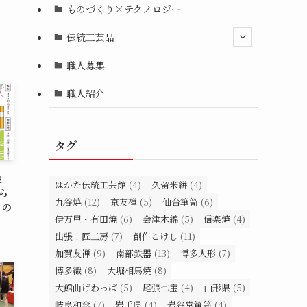
ものづくり×テクノロジー
伝統工芸品
職人募集
職人紹介
タグ
金
はかた伝統工芸館
(4)
久留米絣
(4)
ら
九谷焼
(12)
京友禅
(5)
仙台箪笥
(6)
」の
伊万里・有田焼
(6)
会津木綿
(5)
信楽焼
(4)
出張！匠工房
(7)
創作こけし
(11)
加賀友禅
(9)
南部鉄器
(13)
博多人形
(7)
博多織
(8)
大堀相馬焼
(8)
大館曲げわっぱ
(5)
尾張七宝
(4)
山形県
(5)
岐阜和傘
(7)
岩手県
(4)
岩谷堂箪笥
(4)