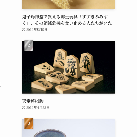
鬼子母神堂で買える郷土玩具「すすきみみず
く」、その消滅危機を食い止める人たちがいた
2019年5月5日
県
ソ
天童将棋駒
2019年4月23日