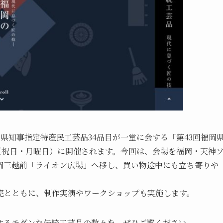
県知事指定特産民工芸品34品目が一堂に会する「第43回福岡
日（祝日・月曜日）に開催されます。今回は、会場を福岡・天神
岡三越前「ライオン広場」へ移し、買い物途中にも立ち寄りや
売とともに、制作実演やワークショップも実施します。
するモダンな伝統工芸品の数々を、ぜひご覧ください。