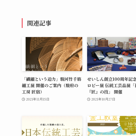
関連記事
「繊細という迫力」駿河竹千筋
せいしん創立100周年記
細工展 開催のご案内（駿府の
ロビー展 伝統工芸品展「
工房 匠宿）
『匠』の技」 開催
2021年11月15日
2021年10月27日