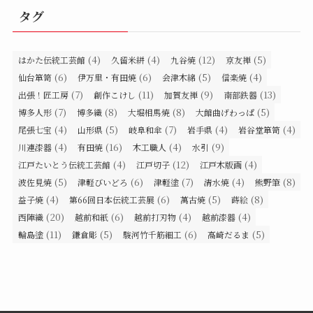
タグ
(4)
(4)
(12)
(5)
はかた伝統工芸館
久留米絣
九谷焼
京友禅
(6)
(6)
(5)
(4)
仙台箪笥
伊万里・有田焼
会津木綿
信楽焼
(7)
(11)
(9)
(13)
出張！匠工房
創作こけし
加賀友禅
南部鉄器
(7)
(8)
(8)
(5)
博多人形
博多織
大堀相馬焼
大館曲げわっぱ
(4)
(5)
(7)
(4)
(4)
尾張七宝
山形県
岐阜和傘
岩手県
岩谷堂箪笥
(4)
(16)
(4)
(9)
川連漆器
有田焼
木工職人
水引
(4)
(12)
(4)
江戸たいとう伝統工芸館
江戸切子
江戸木版画
(5)
(6)
(7)
(4)
(8)
波佐見焼
津軽びいどろ
津軽塗
清水焼
熊野筆
(4)
(6)
(5)
(8)
益子焼
第66回日本伝統工芸展
萬古焼
蒔絵
(20)
(6)
(4)
(4)
西陣織
越前和紙
越前打刃物
越前漆器
(11)
(5)
(6)
(5)
輪島塗
鎌倉彫
駿河竹千筋細工
高崎だるま