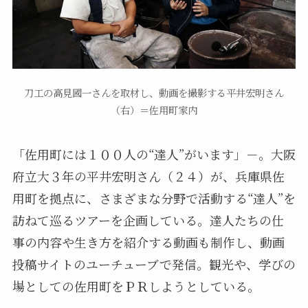
刀工の高見國一さんを取材し、動画を撮影する平井宏明さん
（右）＝佐用町家内
「佐用町には１００人の“達人”がいます」－。大阪
府立大３年の平井宏明さん（２４）が、兵庫県佐
用町を拠点に、さまざまな分野で活動する“達人”を
訪ねて巡るツアーを企画している。達人たちの仕
事の内容や生き方を紹介する動画も制作し、動画
投稿サイトのユーチューブで発信。観光や、学びの
場としての佐用町をＰＲしようとしている。