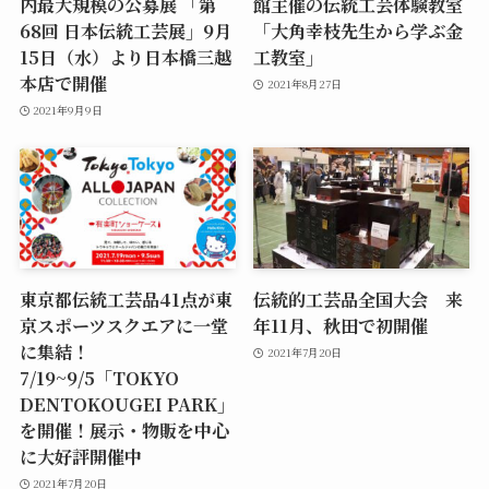
内最大規模の公募展 「第
館主催の伝統工芸体験教室
68回 日本伝統工芸展」9月
「大角幸枝先生から学ぶ金
15日（水）より日本橋三越
工教室」
本店で開催
2021年8月27日
2021年9月9日
東京都伝統工芸品41点が東
伝統的工芸品全国大会 来
京スポーツスクエアに一堂
年11月、秋田で初開催
に集結！
2021年7月20日
7/19~9/5「TOKYO
DENTOKOUGEI PARK」
を開催！展示・物販を中心
に大好評開催中
2021年7月20日