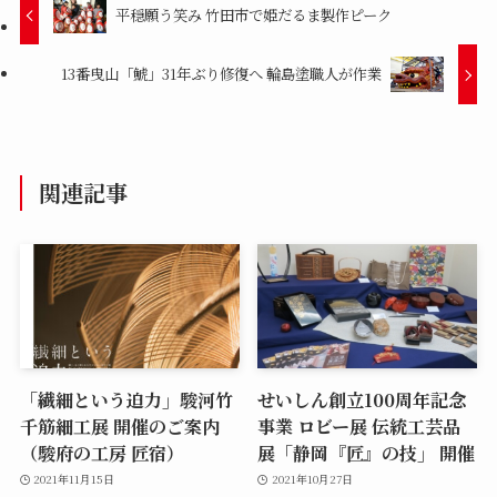
平穏願う笑み 竹田市で姫だるま製作ピーク
13番曳山「鯱」31年ぶり修復へ 輪島塗職人が作業
関連記事
「繊細という迫力」駿河竹
せいしん創立100周年記念
千筋細工展 開催のご案内
事業 ロビー展 伝統工芸品
（駿府の工房 匠宿）
展「静岡『匠』の技」 開催
2021年11月15日
2021年10月27日