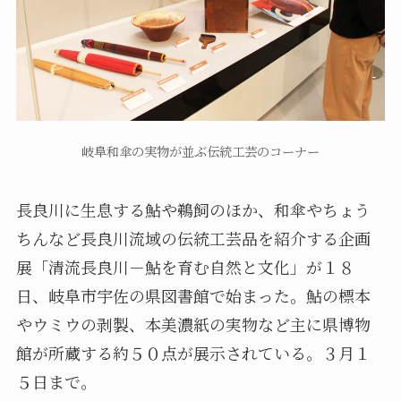
岐阜和傘の実物が並ぶ伝統工芸のコーナー
長良川に生息する鮎や鵜飼のほか、和傘やちょう
ちんなど長良川流域の伝統工芸品を紹介する企画
展「清流長良川－鮎を育む自然と文化」が１８
日、岐阜市宇佐の県図書館で始まった。鮎の標本
やウミウの剥製、本美濃紙の実物など主に県博物
館が所蔵する約５０点が展示されている。３月１
５日まで。