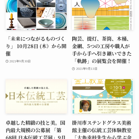
「未来につながるものづく
陶芸、提灯、茶筒、木桶、
り」 10月28日 (木）から開
金網、5つの工房や職人が
催
手から手へ引き継いできた
「軌跡」の展覧会を開催！
2021年9月30日
2021年9月13日
卓越した精緻の技と美。国
掛川市ステンドグラス美術
内最大規模の公募展 「第
館主催の伝統工芸体験教室
68回 日本伝統工芸展」9月
「大角幸枝先生から学ぶ金