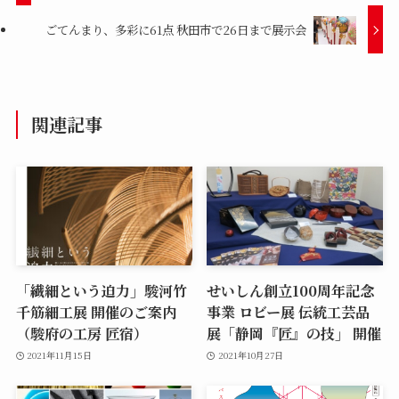
ごてんまり、多彩に61点 秋田市で26日まで展示会
関連記事
「繊細という迫力」駿河竹
せいしん創立100周年記念
千筋細工展 開催のご案内
事業 ロビー展 伝統工芸品
（駿府の工房 匠宿）
展「静岡『匠』の技」 開催
2021年11月15日
2021年10月27日