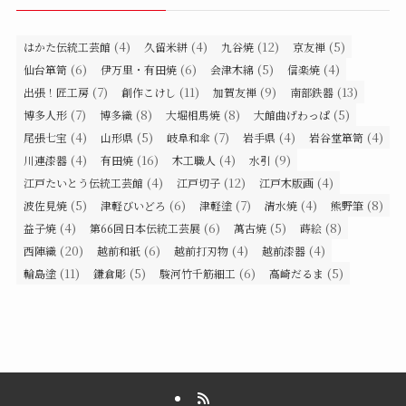
(4)
(4)
(12)
(5)
はかた伝統工芸館
久留米絣
九谷焼
京友禅
(6)
(6)
(5)
(4)
仙台箪笥
伊万里・有田焼
会津木綿
信楽焼
(7)
(11)
(9)
(13)
出張！匠工房
創作こけし
加賀友禅
南部鉄器
(7)
(8)
(8)
(5)
博多人形
博多織
大堀相馬焼
大館曲げわっぱ
(4)
(5)
(7)
(4)
(4)
尾張七宝
山形県
岐阜和傘
岩手県
岩谷堂箪笥
(4)
(16)
(4)
(9)
川連漆器
有田焼
木工職人
水引
(4)
(12)
(4)
江戸たいとう伝統工芸館
江戸切子
江戸木版画
(5)
(6)
(7)
(4)
(8)
波佐見焼
津軽びいどろ
津軽塗
清水焼
熊野筆
(4)
(6)
(5)
(8)
益子焼
第66回日本伝統工芸展
萬古焼
蒔絵
(20)
(6)
(4)
(4)
西陣織
越前和紙
越前打刃物
越前漆器
(11)
(5)
(6)
(5)
輪島塗
鎌倉彫
駿河竹千筋細工
高崎だるま