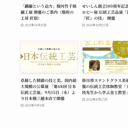
「繊細という迫力」駿河竹千筋
せいしん創立100周年記
細工展 開催のご案内（駿府の
ロビー展 伝統工芸品展「
工房 匠宿）
『匠』の技」 開催
2021年11月15日
2021年10月27日
卓越した精緻の技と美。国内最
掛川市ステンドグラス美
大規模の公募展 「第68回 日本
催の伝統工芸体験教室「
伝統工芸展」9月15日（水）よ
枝先生から学ぶ金工教室
り日本橋三越本店で開催
2021年8月27日
2021年9月9日