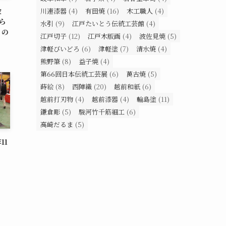
金
川連漆器
(4)
有田焼
(16)
木工職人
(4)
ら
水引
(9)
江戸たいとう伝統工芸館
(4)
」の
江戸切子
(12)
江戸木版画
(4)
波佐見焼
(5)
津軽びいどろ
(6)
津軽塗
(7)
清水焼
(4)
熊野筆
(8)
益子焼
(4)
第66回日本伝統工芸展
(6)
萬古焼
(5)
蒔絵
(8)
西陣織
(20)
越前和紙
(6)
越前打刃物
(4)
越前漆器
(4)
輪島塗
(11)
鎌倉彫
(5)
駿河竹千筋細工
(6)
高崎だるま
(5)
11