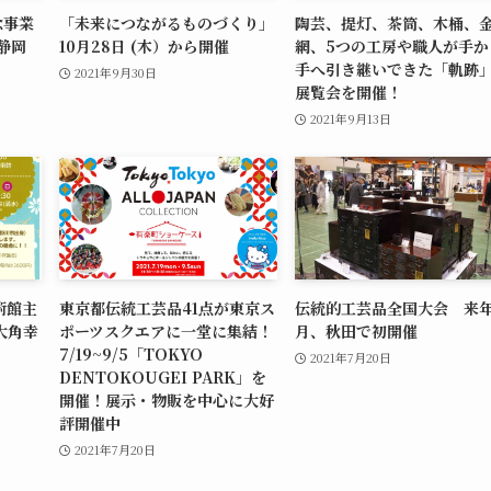
念事業
「未来につながるものづくり」
陶芸、提灯、茶筒、木桶、
静岡
10月28日 (木）から開催
網、5つの工房や職人が手か
手へ引き継いできた「軌跡
2021年9月30日
展覧会を開催！
2021年9月13日
術館主
東京都伝統工芸品41点が東京ス
伝統的工芸品全国大会 来年
大角幸
ポーツスクエアに一堂に集結！
月、秋田で初開催
」
7/19~9/5「TOKYO
2021年7月20日
DENTOKOUGEI PARK」を
開催！展示・物販を中心に大好
評開催中
2021年7月20日