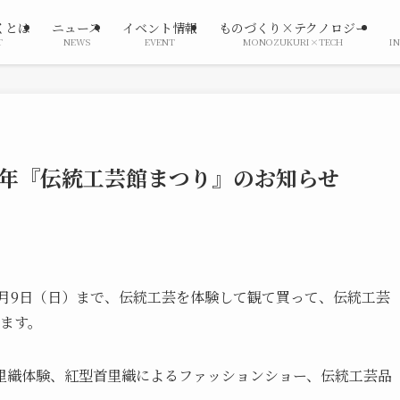
くとは
ニュース
イベント情報
ものづくり×テクノロジー
T
NEWS
EVENT
MONOZUKURI×TECH
I
2年『伝統工芸館まつり』のお知らせ
2月9日（日）まで、伝統工芸を体験して観て買って、伝統工芸
します。
里織体験、紅型首里織によるファッションショー、伝統工芸品