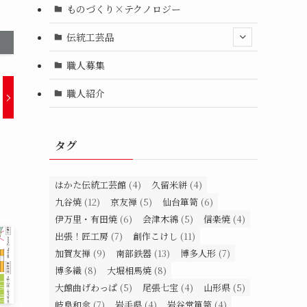
ものづくり×テクノロジー
伝統工芸品
職人募集
職人紹介
タグ
はかた伝統工芸館
(4)
久留米絣
(4)
九谷焼
(12)
京友禅
(5)
仙台箪笥
(6)
伊万里・有田焼
(6)
会津木綿
(5)
信楽焼
(4)
出張！匠工房
(7)
創作こけし
(11)
加賀友禅
(9)
南部鉄器
(13)
博多人形
(7)
博多織
(8)
大堀相馬焼
(8)
大館曲げわっぱ
(5)
尾張七宝
(4)
山形県
(5)
岐阜和傘
(7)
岩手県
(4)
岩谷堂箪笥
(4)