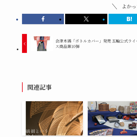
よかっ
会津木綿「ボトルカバー」発売 五輪公式ライ
ス商品第10弾
関連記事