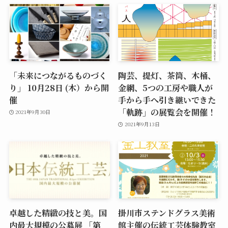
「未来につながるものづく
陶芸、提灯、茶筒、木桶、
り」 10月28日 (木）から開
金網、5つの工房や職人が
催
手から手へ引き継いできた
「軌跡」の展覧会を開催！
2021年9月30日
2021年9月13日
卓越した精緻の技と美。国
掛川市ステンドグラス美術
内最大規模の公募展 「第
館主催の伝統工芸体験教室