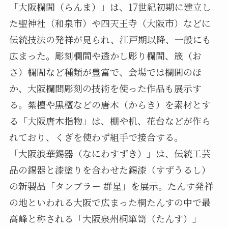
「大阪欄間（らんま）」は、17世紀初期に建立し
た聖神社（和泉市）や四天王寺（大阪市）などに
伝統技法の発祥が見られ、江戸期以降、一般にも
広まった。彫刻欄間や透かし彫り欄間、筬（お
さ）欄間など種類が豊富で、会場では欄間のほ
か、大阪欄間彫刻の技術を使った作品も展示す
る。紫檀や黒檀などの唐木（からき）を素材とす
る「大阪唐木指物」は、棚や机、花台などが作ら
れており、くぎを使わず組手で接合する。
「大阪浪華錫器（なにわすずき）」は、伝統工芸
品の錫器と漆塗りを合わせた錫漆（すずうるし）
の新製品「タンブラー 群星」を展示。たんす発祥
の地といわれる大阪で広まった桐たんすの中で最
高峰と称される「大阪泉州桐箪笥（たんす）」