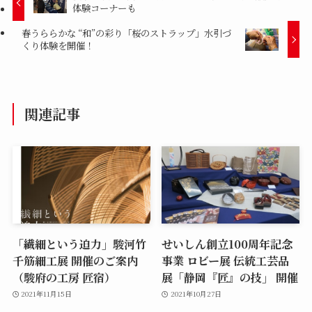
体験コーナーも
春うららかな “和”の彩り「桜のストラップ」水引づ
くり体験を開催！
関連記事
「繊細という迫力」駿河竹
せいしん創立100周年記念
千筋細工展 開催のご案内
事業 ロビー展 伝統工芸品
（駿府の工房 匠宿）
展「静岡『匠』の技」 開催
2021年11月15日
2021年10月27日