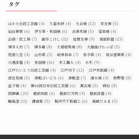
タグ
(4)
(4)
(12)
(5)
はかた伝統工芸館
久留米絣
九谷焼
京友禅
(6)
(6)
(5)
(4)
仙台箪笥
伊万里・有田焼
会津木綿
信楽焼
(7)
(11)
(9)
(13)
出張！匠工房
創作こけし
加賀友禅
南部鉄器
(7)
(8)
(8)
(5)
博多人形
博多織
大堀相馬焼
大館曲げわっぱ
(4)
(5)
(7)
(4)
(4)
尾張七宝
山形県
岐阜和傘
岩手県
岩谷堂箪笥
(4)
(16)
(4)
(9)
川連漆器
有田焼
木工職人
水引
(4)
(12)
(4)
江戸たいとう伝統工芸館
江戸切子
江戸木版画
(5)
(6)
(7)
(4)
(8)
波佐見焼
津軽びいどろ
津軽塗
清水焼
熊野筆
(4)
(6)
(5)
(8)
益子焼
第66回日本伝統工芸展
萬古焼
蒔絵
(20)
(6)
(4)
(4)
西陣織
越前和紙
越前打刃物
越前漆器
(11)
(5)
(6)
(5)
輪島塗
鎌倉彫
駿河竹千筋細工
高崎だるま