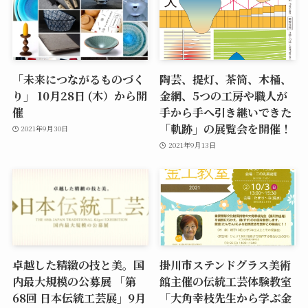
「未来につながるものづく
陶芸、提灯、茶筒、木桶、
り」 10月28日 (木）から開
金網、5つの工房や職人が
催
手から手へ引き継いできた
「軌跡」の展覧会を開催！
2021年9月30日
2021年9月13日
卓越した精緻の技と美。国
掛川市ステンドグラス美術
内最大規模の公募展 「第
館主催の伝統工芸体験教室
68回 日本伝統工芸展」9月
「大角幸枝先生から学ぶ金