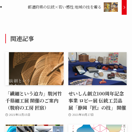
都道府県の伝統×若い感性 地域の技を着る
関連記事
「繊細という迫力」駿河竹
せいしん創立100周年記念
千筋細工展 開催のご案内
事業 ロビー展 伝統工芸品
（駿府の工房 匠宿）
展「静岡『匠』の技」 開催
2021年11月15日
2021年10月27日