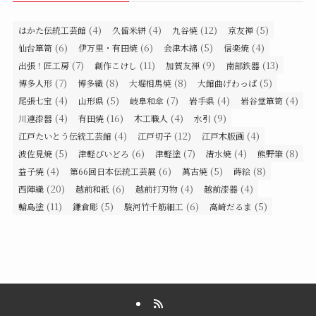
(4)
(4)
(12)
(5)
はかた伝統工芸館
久留米絣
九谷焼
京友禅
(6)
(6)
(5)
(4)
仙台箪笥
伊万里・有田焼
会津木綿
信楽焼
(7)
(11)
(9)
(13)
出張！匠工房
創作こけし
加賀友禅
南部鉄器
(7)
(8)
(8)
(5)
博多人形
博多織
大堀相馬焼
大館曲げわっぱ
(4)
(5)
(7)
(4)
(4)
尾張七宝
山形県
岐阜和傘
岩手県
岩谷堂箪笥
(4)
(16)
(4)
(9)
川連漆器
有田焼
木工職人
水引
(4)
(12)
(4)
江戸たいとう伝統工芸館
江戸切子
江戸木版画
(5)
(6)
(7)
(4)
(8)
波佐見焼
津軽びいどろ
津軽塗
清水焼
熊野筆
(4)
(6)
(5)
(8)
益子焼
第66回日本伝統工芸展
萬古焼
蒔絵
(20)
(6)
(4)
(4)
西陣織
越前和紙
越前打刃物
越前漆器
(11)
(5)
(6)
(5)
輪島塗
鎌倉彫
駿河竹千筋細工
高崎だるま