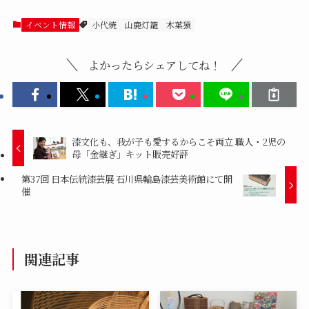
イベント情報
小代焼
山鹿灯籠
木葉猿
よかったらシェアしてね！
漆文化も、我が子も愛するからこそ両立 職人・2児の
母「金継ぎ」キット販売好評
第37回 日本伝統漆芸展 石川県輪島漆芸美術館にて開
催
関連記事