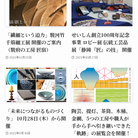
「繊細という迫力」駿河竹
せいしん創立100周年記念
千筋細工展 開催のご案内
事業 ロビー展 伝統工芸品
（駿府の工房 匠宿）
展「静岡『匠』の技」 開催
2021年11月15日
2021年10月27日
「未来につながるものづく
陶芸、提灯、茶筒、木桶、
り」 10月28日 (木）から開
金網、5つの工房や職人が
催
手から手へ引き継いできた
「軌跡」の展覧会を開催！
2021年9月30日