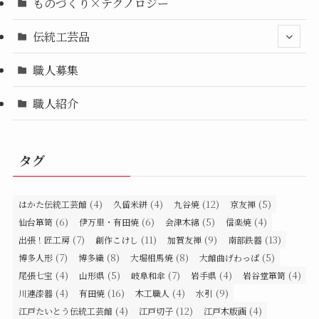
ものづくり×テクノロジー
伝統工芸品
職人募集
職人紹介
タグ
(4)
(4)
(12)
(5)
はかた伝統工芸館
久留米絣
九谷焼
京友禅
(6)
(6)
(5)
(4)
仙台箪笥
伊万里・有田焼
会津木綿
信楽焼
(7)
(11)
(9)
(13)
出張！匠工房
創作こけし
加賀友禅
南部鉄器
(7)
(8)
(8)
(5)
博多人形
博多織
大堀相馬焼
大館曲げわっぱ
(4)
(5)
(7)
(4)
(4)
尾張七宝
山形県
岐阜和傘
岩手県
岩谷堂箪笥
(4)
(16)
(4)
(9)
川連漆器
有田焼
木工職人
水引
(4)
(12)
(4)
江戸たいとう伝統工芸館
江戸切子
江戸木版画