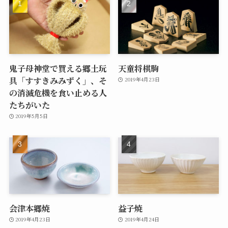
鬼子母神堂で買える郷土玩
天童将棋駒
具「すすきみみずく」、そ
2019年4月23日
の消滅危機を食い止める人
たちがいた
2019年5月5日
会津本郷焼
益子焼
2019年4月23日
2019年4月24日