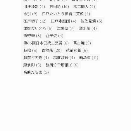
川連漆器
(4)
有田焼
(16)
木工職人
(4)
水引
(9)
江戸たいとう伝統工芸館
(4)
江戸切子
(12)
江戸木版画
(4)
波佐見焼
(5)
津軽びいどろ
(6)
津軽塗
(7)
清水焼
(4)
熊野筆
(8)
益子焼
(4)
第66回日本伝統工芸展
(6)
萬古焼
(5)
蒔絵
(8)
西陣織
(20)
越前和紙
(6)
越前打刃物
(4)
越前漆器
(4)
輪島塗
(11)
鎌倉彫
(5)
駿河竹千筋細工
(6)
高崎だるま
(5)