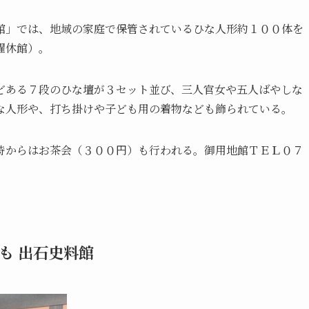
館」では、地域の家庭で保管されているひな人形約１００体を
曜休館）。
どある７段のひな壇が３セット並び、三人官女や五人ばやしな
な人形や、打ち掛けや子ども用の着物なども飾られている。
時からはお茶会（３００円）も行われる。御用地館ＴＥＬ０７
も 出石史料館