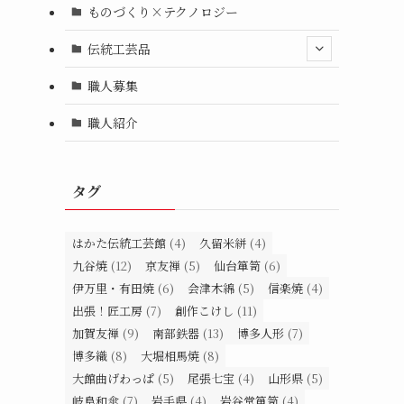
ものづくり×テクノロジー
伝統工芸品
職人募集
職人紹介
タグ
はかた伝統工芸館
(4)
久留米絣
(4)
九谷焼
(12)
京友禅
(5)
仙台箪笥
(6)
伊万里・有田焼
(6)
会津木綿
(5)
信楽焼
(4)
出張！匠工房
(7)
創作こけし
(11)
加賀友禅
(9)
南部鉄器
(13)
博多人形
(7)
博多織
(8)
大堀相馬焼
(8)
大館曲げわっぱ
(5)
尾張七宝
(4)
山形県
(5)
岐阜和傘
(7)
岩手県
(4)
岩谷堂箪笥
(4)