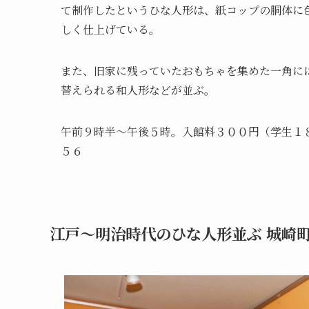
て制作したというひな人形は、紙コップの胴体に
しく仕上げている。
また、旧家に残っていたおもちゃを集めた一角に
替えられる和人形などが並ぶ。
午前９時半～午後５時。入館料３００円（学生１
５６
江戸～明治時代のひな人形並ぶ 城崎