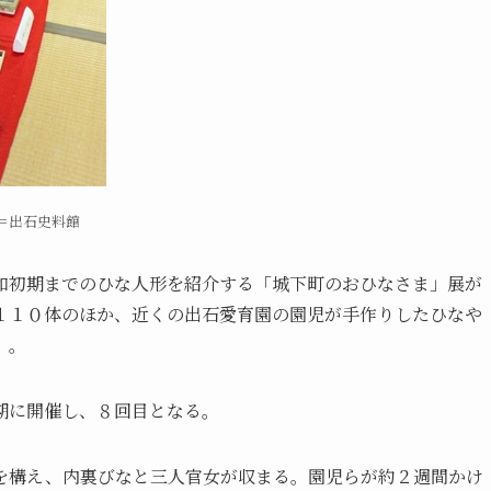
＝出石史料館
和初期までのひな人形を紹介する「城下町のおひなさま」展が
１１０体のほか、近くの出石愛育園の園児が手作りしたひなや
）。
期に開催し、８回目となる。
を構え、内裏びなと三人官女が収まる。園児らが約２週間かけ