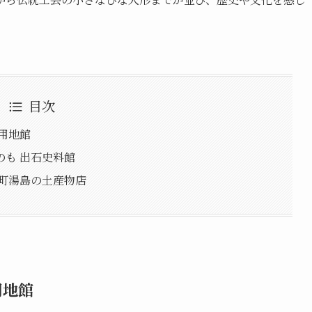
目次
用地館
も 出石史料館
崎町湯島の土産物店
用地館