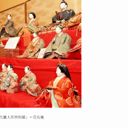
代雛人形特別展」＝花兆庵