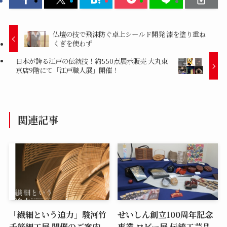
仏壇の技で飛沫防ぐ卓上シールド開発 漆を塗り重ね
くぎを使わず
日本が誇る江戸の伝統技！約550点展示販売 大丸東
京店9階にて「江戸職人展」開催！
関連記事
「繊細という迫力」駿河竹
せいしん創立100周年記念
千筋細工展 開催のご案内
事業 ロビー展 伝統工芸品