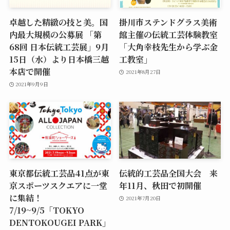
卓越した精緻の技と美。国
掛川市ステンドグラス美術
内最大規模の公募展 「第
館主催の伝統工芸体験教室
68回 日本伝統工芸展」9月
「大角幸枝先生から学ぶ金
15日（水）より日本橋三越
工教室」
本店で開催
2021年8月27日
2021年9月9日
東京都伝統工芸品41点が東
伝統的工芸品全国大会 来
京スポーツスクエアに一堂
年11月、秋田で初開催
に集結！
2021年7月20日
7/19~9/5「TOKYO
DENTOKOUGEI PARK」