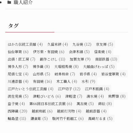
職人紹介
タグ
(4)
(4)
(12)
(5)
はかた伝統工芸館
久留米絣
九谷焼
京友禅
(6)
(6)
(5)
(4)
仙台箪笥
伊万里・有田焼
会津木綿
信楽焼
(7)
(11)
(9)
(13)
出張！匠工房
創作こけし
加賀友禅
南部鉄器
(7)
(8)
(8)
(5)
博多人形
博多織
大堀相馬焼
大館曲げわっぱ
(4)
(5)
(7)
(4)
(4)
尾張七宝
山形県
岐阜和傘
岩手県
岩谷堂箪笥
(4)
(16)
(4)
(9)
川連漆器
有田焼
木工職人
水引
(4)
(12)
(4)
江戸たいとう伝統工芸館
江戸切子
江戸木版画
(5)
(6)
(7)
(4)
(8)
波佐見焼
津軽びいどろ
津軽塗
清水焼
熊野筆
(4)
(6)
(5)
(8)
益子焼
第66回日本伝統工芸展
萬古焼
蒔絵
(20)
(6)
(4)
(4)
西陣織
越前和紙
越前打刃物
越前漆器
(11)
(5)
(6)
(5)
輪島塗
鎌倉彫
駿河竹千筋細工
高崎だるま