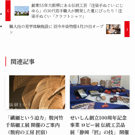
創業55年大阪堺にある伝統工芸「注染手ぬぐい にじ
ゆら」の30代若手職人が開発した夏にぴったり！注
染手ぬぐい「クラフトシャツ」
職人技の見学体験施設に 旧今井染物屋4月29日オープ
ン
関連記事
「繊細という迫力」駿河竹
せいしん創立100周年記念
千筋細工展 開催のご案内
事業 ロビー展 伝統工芸品
（駿府の工房 匠宿）
展「静岡『匠』の技」 開催