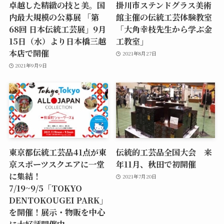
卓越した精緻の技と美。国
掛川市ステンドグラス美術
内最大規模の公募展 「第
館主催の伝統工芸体験教室
68回 日本伝統工芸展」9月
「大角幸枝先生から学ぶ金
15日（水）より日本橋三越
工教室」
本店で開催
2021年8月27日
2021年9月9日
東京都伝統工芸品41点が東
伝統的工芸品全国大会 来
京スポーツスクエアに一堂
年11月、秋田で初開催
に集結！
2021年7月20日
7/19~9/5「TOKYO
DENTOKOUGEI PARK」
を開催！展示・物販を中心