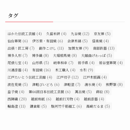
タグ
(4)
(4)
(12)
(5)
はかた伝統工芸館
久留米絣
九谷焼
京友禅
(6)
(6)
(5)
(4)
仙台箪笥
伊万里・有田焼
会津木綿
信楽焼
(7)
(11)
(9)
(13)
出張！匠工房
創作こけし
加賀友禅
南部鉄器
(7)
(8)
(8)
(5)
博多人形
博多織
大堀相馬焼
大館曲げわっぱ
(4)
(5)
(7)
(4)
(4)
尾張七宝
山形県
岐阜和傘
岩手県
岩谷堂箪笥
(4)
(16)
(4)
(9)
川連漆器
有田焼
木工職人
水引
(4)
(12)
(4)
江戸たいとう伝統工芸館
江戸切子
江戸木版画
(5)
(6)
(7)
(4)
(8)
波佐見焼
津軽びいどろ
津軽塗
清水焼
熊野筆
(4)
(6)
(5)
(8)
益子焼
第66回日本伝統工芸展
萬古焼
蒔絵
(20)
(6)
(4)
(4)
西陣織
越前和紙
越前打刃物
越前漆器
(11)
(5)
(6)
(5)
輪島塗
鎌倉彫
駿河竹千筋細工
高崎だるま