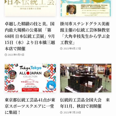
卓越した精緻の技と美。国
掛川市ステンドグラス美術
内最大規模の公募展 「第
館主催の伝統工芸体験教室
68回 日本伝統工芸展」9月
「大角幸枝先生から学ぶ金
15日（水）より日本橋三越
工教室」
本店で開催
2021年8月27日
2021年9月9日
東京都伝統工芸品41点が東
伝統的工芸品全国大会 来
京スポーツスクエアに一堂
年11月、秋田で初開催
に集結！
2021年7月20日