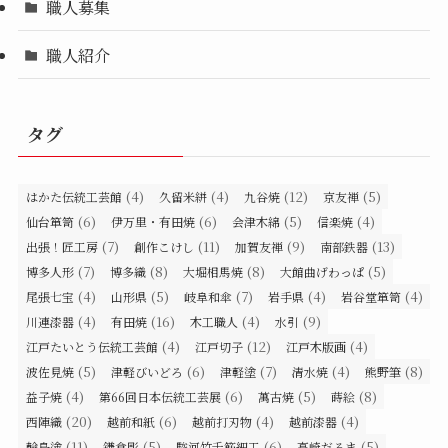
職人募集
職人紹介
タグ
(4)
(4)
(12)
(5)
はかた伝統工芸館
久留米絣
九谷焼
京友禅
(6)
(6)
(5)
(4)
仙台箪笥
伊万里・有田焼
会津木綿
信楽焼
(7)
(11)
(9)
(13)
出張！匠工房
創作こけし
加賀友禅
南部鉄器
(7)
(8)
(8)
(5)
博多人形
博多織
大堀相馬焼
大館曲げわっぱ
(4)
(5)
(7)
(4)
(4)
尾張七宝
山形県
岐阜和傘
岩手県
岩谷堂箪笥
(4)
(16)
(4)
(9)
川連漆器
有田焼
木工職人
水引
(4)
(12)
(4)
江戸たいとう伝統工芸館
江戸切子
江戸木版画
(5)
(6)
(7)
(4)
(8)
波佐見焼
津軽びいどろ
津軽塗
清水焼
熊野筆
(4)
(6)
(5)
(8)
益子焼
第66回日本伝統工芸展
萬古焼
蒔絵
(20)
(6)
(4)
(4)
西陣織
越前和紙
越前打刃物
越前漆器
(11)
(5)
(6)
(5)
輪島塗
鎌倉彫
駿河竹千筋細工
高崎だるま