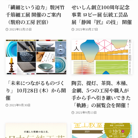
「繊細という迫力」駿河竹
せいしん創立100周年記念
千筋細工展 開催のご案内
事業 ロビー展 伝統工芸品
（駿府の工房 匠宿）
展「静岡『匠』の技」 開催
2021年11月15日
2021年10月27日
「未来につながるものづく
陶芸、提灯、茶筒、木桶、
り」 10月28日 (木）から開
金網、5つの工房や職人が
催
手から手へ引き継いできた
「軌跡」の展覧会を開催！
2021年9月30日
2021年9月13日