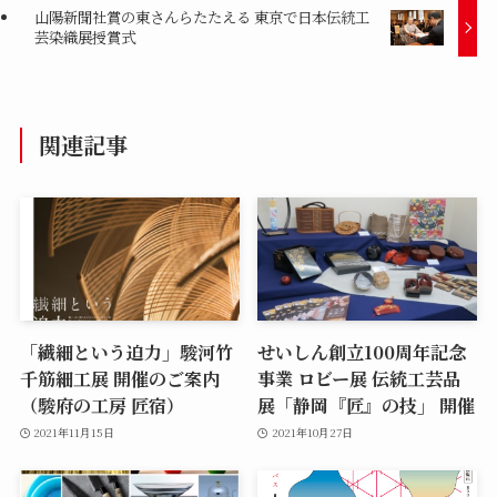
山陽新聞社賞の東さんらたたえる 東京で日本伝統工
芸染織展授賞式
関連記事
「繊細という迫力」駿河竹
せいしん創立100周年記念
千筋細工展 開催のご案内
事業 ロビー展 伝統工芸品
（駿府の工房 匠宿）
展「静岡『匠』の技」 開催
2021年11月15日
2021年10月27日