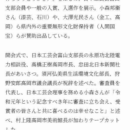
支部会員や一般の入賞、入選作を展示。小森邦衞
さん（漆芸、石川）や、大澤光民さん（金工、高
岡）ら県内外の重要無形文化財保持者（人間国
宝）らが賛助出品している。
開会式で、日本工芸会富山支部長の永原功北陸電
力相談役、高橋正樹高岡市長、忠田北日本新聞社
長があいさつ。須河弘美県生活環境文化部長、狩
野安郎高岡市議会議長が祝辞を述べた。審査員を
代表し、日本工芸会理事を務める小森さんが「令
和元年という記念すべき年に審査に立ち会え、受
賞者の皆さんと共に喜べるのは幸せなこと」と述
べ、村上隆高岡市美術館長が加わりテープカット
した。