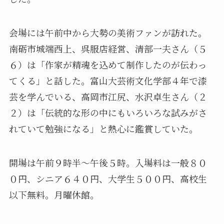
会場には午前中から大勢の美術ファンが訪れた。
南砺市城端西上、呉服店経営、清部一夫さん（５
６）は「作家が精魂を込めて制作したのが伝わっ
てくる」と話した。富山大芸術文化学部４年で漆
芸を学んでいる、高岡市江尻、水沢卓生さん（２
２）は「伝統的な形の中にもいろいろな試みがさ
れていて勉強になる」と熱心に鑑賞していた。
開場は午前９時半～午後５時。入場料は一般８０
０円、シニア６４０円、大学生５００円、高校生
以下無料。月曜休館。