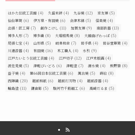
(4)
(4)
(12)
(5)
はかた伝統工芸館
久留米絣
九谷焼
京友禅
(6)
(6)
(5)
(4)
仙台箪笥
伊万里・有田焼
会津木綿
信楽焼
(7)
(11)
(9)
(13)
出張！匠工房
創作こけし
加賀友禅
南部鉄器
(7)
(8)
(8)
(5)
博多人形
博多織
大堀相馬焼
大館曲げわっぱ
(4)
(5)
(7)
(4)
(4)
尾張七宝
山形県
岐阜和傘
岩手県
岩谷堂箪笥
(4)
(16)
(4)
(9)
川連漆器
有田焼
木工職人
水引
(4)
(12)
(4)
江戸たいとう伝統工芸館
江戸切子
江戸木版画
(5)
(6)
(7)
(4)
(8)
波佐見焼
津軽びいどろ
津軽塗
清水焼
熊野筆
(4)
(6)
(5)
(8)
益子焼
第66回日本伝統工芸展
萬古焼
蒔絵
(20)
(6)
(4)
(4)
西陣織
越前和紙
越前打刃物
越前漆器
(11)
(5)
(6)
(5)
輪島塗
鎌倉彫
駿河竹千筋細工
高崎だるま