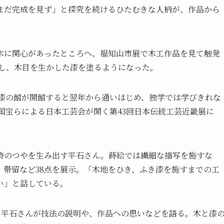
まだ完成を見ず」と探究を続けるひたむきな人柄が、作品から
木に関心があったところへ、福知山市展で木工作品を見て触発
回し、木目を生かした漆を塗るようになった。
と漆の館が開館すると翌年から通いはじめ、独学では学びきれな
間国宝らによる日本工芸会が開く第43回日本伝統工芸近畿展に
特のつやを生み出す平石さん。蒔絵では繊細な描写を施すな
、帯留など38点を展示。「木地をひき、ふき漆を施すまでの工
い」と話している。
催。平石さんが技法の説明や、作品への思いなどを語る。木と漆