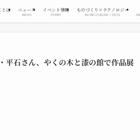
くとは
ニュース
イベント情報
ものづくり×テクノロジー
T
NEWS
EVENT
MONOZUKURI×TECH
I
家・平石さん、やくの木と漆の館で作品展