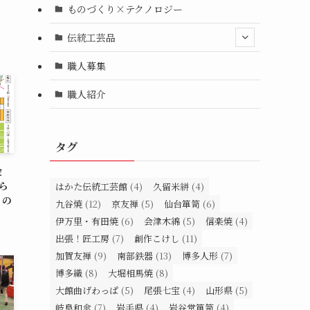
ものづくり×テクノロジー
伝統工芸品
職人募集
職人紹介
タグ
金
ら
はかた伝統工芸館
(4)
久留米絣
(4)
」の
九谷焼
(12)
京友禅
(5)
仙台箪笥
(6)
伊万里・有田焼
(6)
会津木綿
(5)
信楽焼
(4)
出張！匠工房
(7)
創作こけし
(11)
加賀友禅
(9)
南部鉄器
(13)
博多人形
(7)
博多織
(8)
大堀相馬焼
(8)
大館曲げわっぱ
(5)
尾張七宝
(4)
山形県
(5)
岐阜和傘
(7)
岩手県
(4)
岩谷堂箪笥
(4)