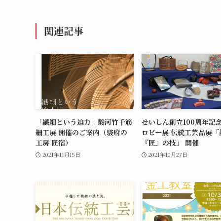
関連記事
「繊細という迫力」駿河竹千筋
せいしん創立100周年記
細工展 開催のご案内（駿府の
ロビー展 伝統工芸品展「
工房 匠宿）
『匠』の技」 開催
2021年11月15日
2021年10月27日