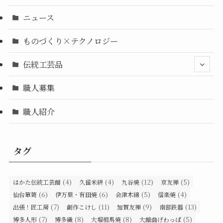
ニュース
ものづくり×テクノロジー
伝統工芸品
職人募集
職人紹介
タグ
(4)
(4)
(12)
(5)
はかた伝統工芸館
久留米絣
九谷焼
京友禅
(6)
(6)
(5)
(4)
仙台箪笥
伊万里・有田焼
会津木綿
信楽焼
(7)
(11)
(9)
(13)
出張！匠工房
創作こけし
加賀友禅
南部鉄器
(7)
(8)
(8)
(5)
博多人形
博多織
大堀相馬焼
大館曲げわっぱ