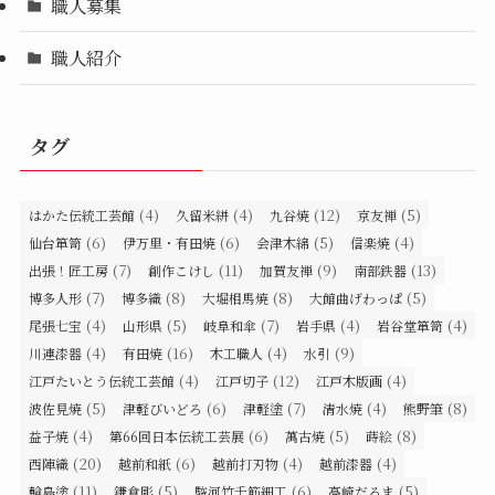
職人募集
職人紹介
タグ
(4)
(4)
(12)
(5)
はかた伝統工芸館
久留米絣
九谷焼
京友禅
(6)
(6)
(5)
(4)
仙台箪笥
伊万里・有田焼
会津木綿
信楽焼
(7)
(11)
(9)
(13)
出張！匠工房
創作こけし
加賀友禅
南部鉄器
(7)
(8)
(8)
(5)
博多人形
博多織
大堀相馬焼
大館曲げわっぱ
(4)
(5)
(7)
(4)
(4)
尾張七宝
山形県
岐阜和傘
岩手県
岩谷堂箪笥
(4)
(16)
(4)
(9)
川連漆器
有田焼
木工職人
水引
(4)
(12)
(4)
江戸たいとう伝統工芸館
江戸切子
江戸木版画
(5)
(6)
(7)
(4)
(8)
波佐見焼
津軽びいどろ
津軽塗
清水焼
熊野筆
(4)
(6)
(5)
(8)
益子焼
第66回日本伝統工芸展
萬古焼
蒔絵
(20)
(6)
(4)
(4)
西陣織
越前和紙
越前打刃物
越前漆器
(11)
(5)
(6)
(5)
輪島塗
鎌倉彫
駿河竹千筋細工
高崎だるま