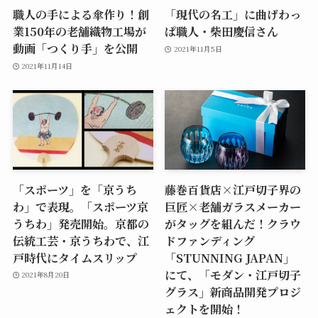
職人の手による傘作り！創
「現代の名工」に曲げわっ
業150年の老舗織物工場が
ぱ職人・柴田慶信さん
動画「つくり手」を公開
2021年11月5日
2021年11月14日
「スポーツ」を「京うち
藤巻百貨店×江戸切子界の
わ」で表現。「スポーツ京
巨匠×老舗ガラスメーカー
うちわ」発売開始。京都の
がタッグを組んだ！クラウ
伝統工芸・京うちわで、江
ドファンディング
戸時代にタイムスリップ
「STUNNING JAPAN」
にて、「モダン・江戸切子
2021年8月20日
グラス」新商品開発プロジ
ェクトを開始！